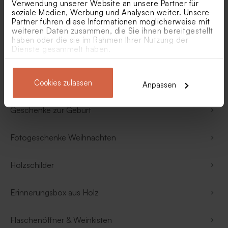
Personalisierte Hochzeitsgeschenke
Verwendung unserer Website an unsere Partner für
soziale Medien, Werbung und Analysen weiter. Unsere
Partner führen diese Informationen möglicherweise mit
Personalisierte Kommunionsgschenke
weiteren Daten zusammen, die Sie ihnen bereitgestellt
haben oder die sie im Rahmen Ihrer Nutzung der
Dienste gesammelt haben.
Muttertagsgeschenke
Vatertagsgeschenke
Cookies zulassen
Anpassen
Geschenke zur Geburt
Fotogeschenke Weihnachten
Holzschilder
Erinnerungsbox aus Holz
Flaschenöffner & Weinkisten