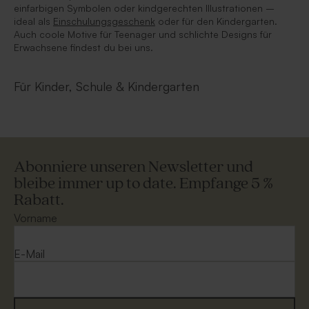
einfarbigen Symbolen oder kindgerechten Illustrationen –
ideal als
Einschulungsgeschenk
oder für den Kindergarten.
Auch coole Motive für Teenager und schlichte Designs für
Erwachsene findest du bei uns.
Für Kinder, Schule & Kindergarten
Abonniere unseren Newsletter und
bleibe immer up to date. Empfange 5 %
Rabatt.
Vorname
E-Mail