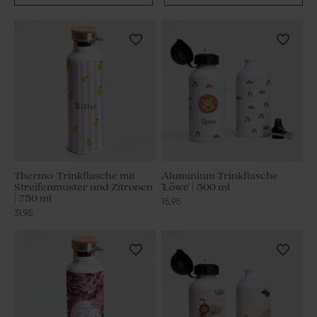
Thermo-Trinkflasche mit
Aluminium Trinkflasche
Streifenmuster und Zitronen
'Löwe' | 500 ml
| 750 ml
15,95
31,95