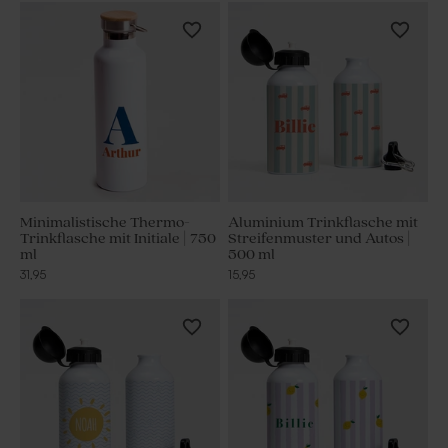
Minimalistische Thermo-
Aluminium Trinkflasche mit
Trinkflasche mit Initiale | 750
Streifenmuster und Autos |
ml
500 ml
31,95
15,95