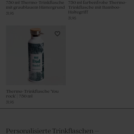
750 ml Thermo-Trinkflasche
750 ml farbenfrohe Thermo-
mit graublauem Hintergrund
Trinkflasche mit Bamboo-
Haltegriff
31,95
31,95
Thermo-Trinkflasche 'You
rock' | 750 ml
31,95
Personalisierte Trinkflaschen –