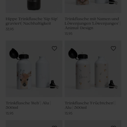
Hippe Trinkflasche 'Sip Sip'
Trinkflasche mit Namen und
graviert| Nachhaltigkeit
Löwenjungen 'Löwenjunges' |
Animal-Design
33,95
15,95
Trinkflasche 'Reh' | Alu |
Trinkflasche 'Früchtchen' |
500ml
Alu | 500ml
15,95
15,95