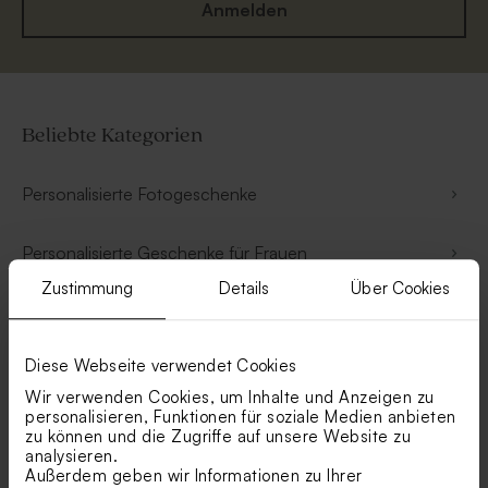
Anmelden
Beliebte Kategorien
Personalisierte Fotogeschenke
Personalisierte Geschenke für Frauen
Zustimmung
Details
Über Cookies
Personalisierte Geschenke für Männer
Diese Webseite verwendet Cookies
Personalisierte Geburtstagsgeschenke
Wir verwenden Cookies, um Inhalte und Anzeigen zu
personalisieren, Funktionen für soziale Medien anbieten
Taufgeschenke personalisieren
zu können und die Zugriffe auf unsere Website zu
analysieren.
Außerdem geben wir Informationen zu Ihrer