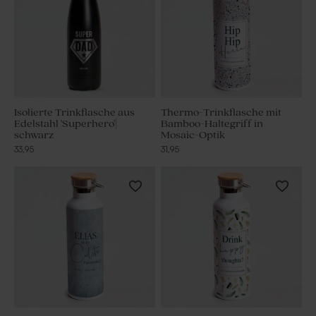
Isolierte Trinkflasche aus
Thermo-Trinkflasche mit
Edelstahl 'Superhero'|
Bamboo-Haltegriff in
schwarz
Mosaic-Optik
33,95
31,95