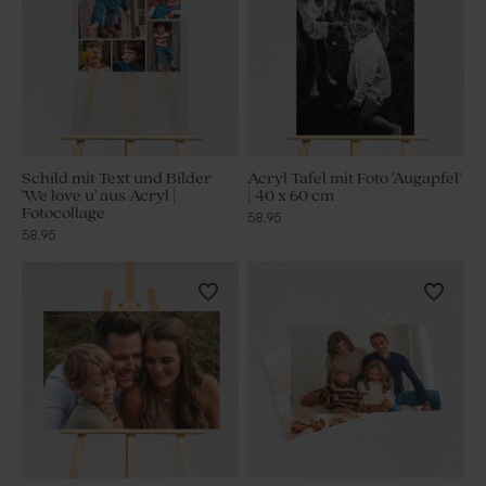
Schild mit Text und Bilder
Acryl Tafel mit Foto 'Augapfel'
'We love u' aus Acryl |
| 40 x 60 cm
Fotocollage
58,95
58,95