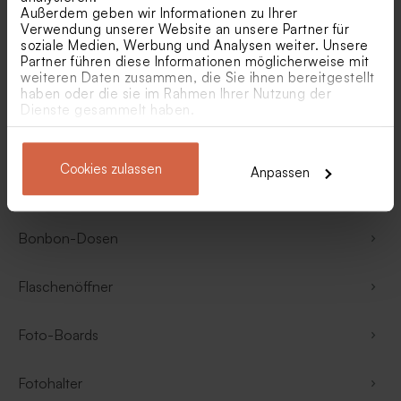
Außerdem geben wir Informationen zu Ihrer
Verwendung unserer Website an unsere Partner für
Geschenke unter 25 Euro
soziale Medien, Werbung und Analysen weiter. Unsere
Partner führen diese Informationen möglicherweise mit
weiteren Daten zusammen, die Sie ihnen bereitgestellt
Baby Badeponcho
haben oder die sie im Rahmen Ihrer Nutzung der
Dienste gesammelt haben.
Babybody
Cookies zulassen
Anpassen
Blumentöpfe für Blumen oder Krauter
Bonbon-Dosen
Flaschenöffner
Foto-Boards
Fotohalter