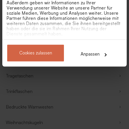
Außerdem geben wir Informationen zu Ihrer
Verwendung unserer Website an unsere Partner für
soziale Medien, Werbung und Analysen weiter. Unsere
Taschenflaschen
Partner führen diese Informationen möglicherweise mit
weiteren Daten zusammen, die Sie ihnen bereitgestellt
haben oder die sie im Rahmen Ihrer Nutzung der
Tassen
Dienste gesammelt haben.
Tassen und Trinkflaschen
Cookies zulassen
Anpassen
Teeboxen
Tragetaschen
Trinkflaschen
Bedruckte Warnwesten
Weihnachtskugeln