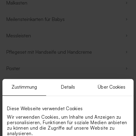
Malkasten
Meilensteinkarten für Babys
Messleisten
Pflegeset mit Handseife und Handcreme
Poster
Schlüsselanhänger
Zustimmung
Details
Über Cookies
Schneekugeln
Diese Webseite verwendet Cookies
Wir verwenden Cookies, um Inhalte und Anzeigen zu
Schneidebretter
personalisieren, Funktionen für soziale Medien anbieten
zu können und die Zugriffe auf unsere Website zu
analysieren.
Seifenspender