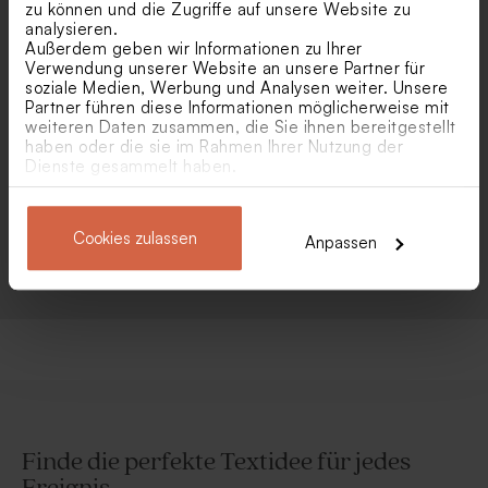
selbst von unserer
zu können und die Zugriffe auf unsere Website zu
analysieren.
Premium-Qualität.
Außerdem geben wir Informationen zu Ihrer
Verwendung unserer Website an unsere Partner für
soziale Medien, Werbung und Analysen weiter. Unsere
Partner führen diese Informationen möglicherweise mit
weiteren Daten zusammen, die Sie ihnen bereitgestellt
haben oder die sie im Rahmen Ihrer Nutzung der
Dienste gesammelt haben.
Ökologisches
Ein schneller
Engagement und
Versand, damit du
umweltfreundliche,
deine Kreationen
Cookies zulassen
eigene Druckerei.
schnellstmöglich
Anpassen
entdecken kannst.
Finde die perfekte Textidee für jedes