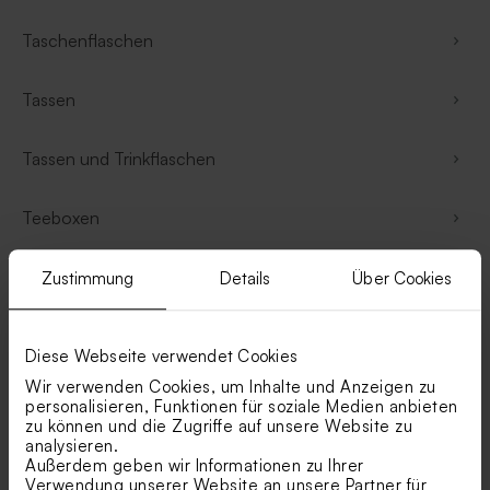
Taschenflaschen
Tassen
Tassen und Trinkflaschen
Teeboxen
Tragetaschen
Zustimmung
Details
Über Cookies
Trinkflaschen
Diese Webseite verwendet Cookies
Wir verwenden Cookies, um Inhalte und Anzeigen zu
Bedruckte Warnwesten
personalisieren, Funktionen für soziale Medien anbieten
zu können und die Zugriffe auf unsere Website zu
analysieren.
Weihnachtskugeln
Außerdem geben wir Informationen zu Ihrer
Verwendung unserer Website an unsere Partner für