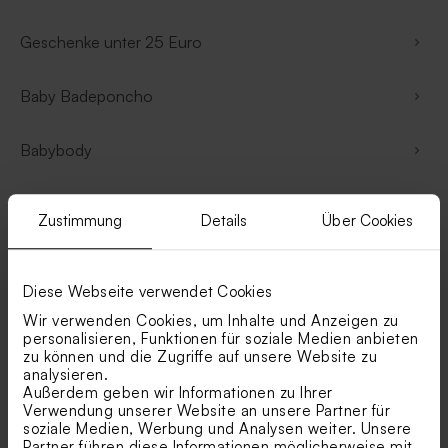
Geschenke unter 25 Euro
Baby Badeponcho
Babybody
Blumentöpfe für Blumen oder Krauter
Zustimmung
Details
Über Cookies
Bonbon-Dosen
Diese Webseite verwendet Cookies
Flaschenöffner
Wir verwenden Cookies, um Inhalte und Anzeigen zu
personalisieren, Funktionen für soziale Medien anbieten
zu können und die Zugriffe auf unsere Website zu
Foto-Boards
analysieren.
Außerdem geben wir Informationen zu Ihrer
Verwendung unserer Website an unsere Partner für
Fotohalter
soziale Medien, Werbung und Analysen weiter. Unsere
Partner führen diese Informationen möglicherweise mit