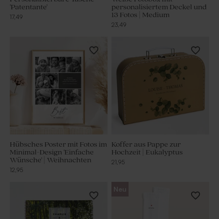
'Patentante'
personalisiertem Deckel und
13 Fotos | Medium
17,49
23,49
Hübsches Poster mit Fotos im
Koffer aus Pappe zur
Minimal-Design 'Einfache
Hochzeit | Eukalyptus
Wünsche' | Weihnachten
21,95
12,95
Neu