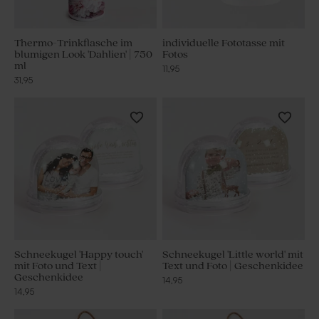
Thermo-Trinkflasche im
individuelle Fototasse mit
blumigen Look 'Dahlien' | 750
Fotos
ml
11,95
31,95
Schneekugel 'Happy touch'
Schneekugel 'Little world' mit
mit Foto und Text |
Text und Foto | Geschenkidee
Geschenkidee
14,95
14,95