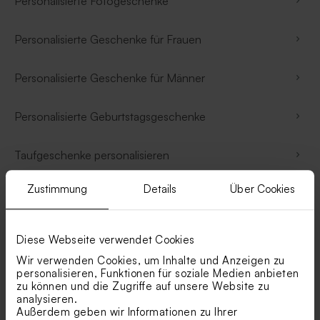
Personalisierte Fotogeschenke
Personalisierte Geschenke für Frauen
Personalisierte Geschenke für Männer
Personalisierte Geburtstagsgeschenke
Taufgeschenke personalisieren
Zustimmung
Details
Über Cookies
Personalisierte Hochzeitsgeschenke
Personalisierte Kommunionsgschenke
Diese Webseite verwendet Cookies
Wir verwenden Cookies, um Inhalte und Anzeigen zu
Muttertagsgeschenke
personalisieren, Funktionen für soziale Medien anbieten
zu können und die Zugriffe auf unsere Website zu
analysieren.
Vatertagsgeschenke
Außerdem geben wir Informationen zu Ihrer