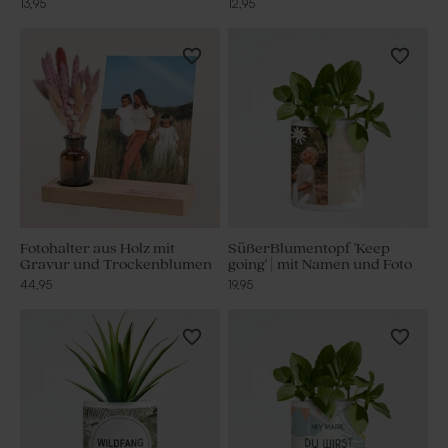
13,95
12,95
Fotohalter aus Holz mit
SüßerBlumentopf 'Keep
Gravur und Trockenblumen
going' | mit Namen und Foto
44,95
19,95