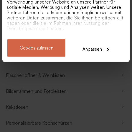
Verwendung unserer Website an unsere Partner für
soziale Medien, Werbung und Analysen weiter. Unsere
Geschenke zur Geburt
Partner führen diese Informationen möglicherweise mit
weiteren Daten zusammen, die Sie ihnen bereitgestellt
haben oder die sie im Rahmen Ihrer Nutzung der
Fotogeschenke Weihnachten
Dienste gesammelt haben.
Holzschilder
Cookies zulassen
Anpassen
Erinnerungsbox aus Holz
Flaschenöffner & Weinkisten
Bilderrahmen und Fotoleisten
Keksdosen
Personalisierbare Kochschürzen