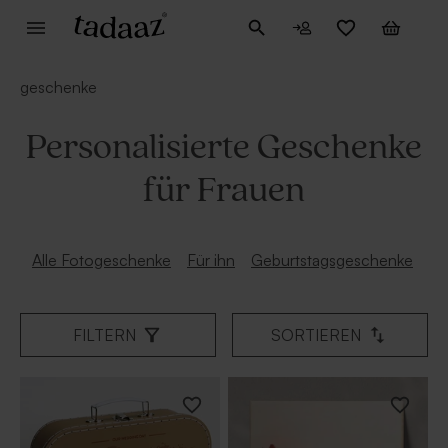
geschenke
Personalisierte Geschenke
für Frauen
Alle Fotogeschenke
Für ihn
Geburtstagsgeschenke
Ta
FILTERN
SORTIEREN