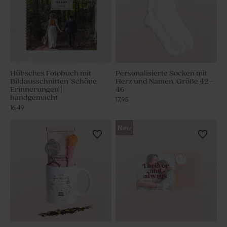
Hübsches Fotobuch mit
Personalisierte Socken mit
Bildausschnitten 'Schöne
Herz und Namen, Größe 42–
Erinnerungen' |
46
handgemacht
17,95
16,49
Neu