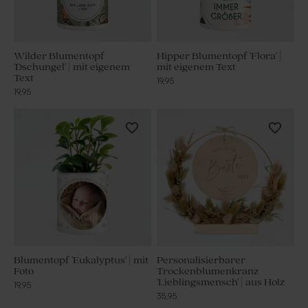
Wilder Blumentopf
Hipper Blumentopf 'Flora' |
'Dschungel' | mit eigenem
mit eigenem Text
Text
19,95
19,95
Blumentopf 'Eukalyptus' | mit
Personalisierbarer
Foto
Trockenblumenkranz
'Lieblingsmensch' | aus Holz
19,95
35,95