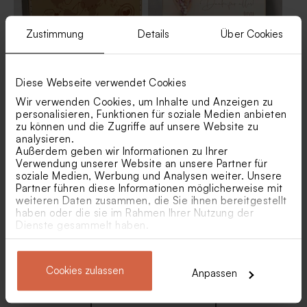
Zustimmung
Details
Über Cookies
Personalisierbarer Koffer
Personalisierbare Holztafel
Diese Webseite verwendet Cookies
aus Pappe zur Hochzeit |
mit Trockenblumen | pink
Weltkarte
Wir verwenden Cookies, um Inhalte und Anzeigen zu
personalisieren, Funktionen für soziale Medien anbieten
zu können und die Zugriffe auf unsere Website zu
analysieren.
Außerdem geben wir Informationen zu Ihrer
Verwendung unserer Website an unsere Partner für
soziale Medien, Werbung und Analysen weiter. Unsere
Partner führen diese Informationen möglicherweise mit
weiteren Daten zusammen, die Sie ihnen bereitgestellt
haben oder die sie im Rahmen Ihrer Nutzung der
Dienste gesammelt haben.
Personalisierbare Tasche
Weißer Pappkoffer zur
'Patentante'
Geburt für Opa und Oma
Cookies zulassen
Anpassen