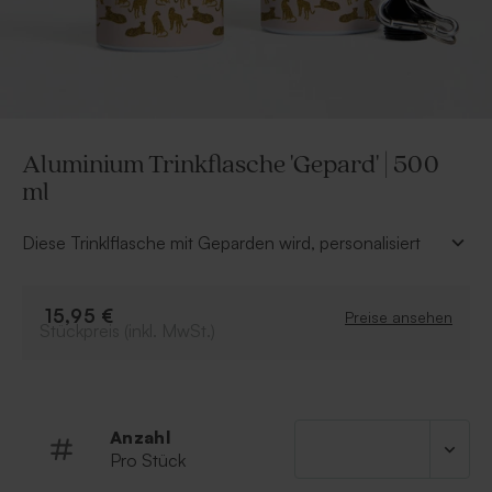
Aluminium Trinkflasche 'Gepard' | 500
ml
Diese Trinklflasche mit Geparden wird, personalisiert
mit Name und/oder Spruch, garantiert zu einem
echten Hingucker. Das ideale Geschenk zur
Einschulung!
15,95 €
Preise ansehen
Stückpreis (inkl. MwSt.)
Material: Aluminium
Füllmenge: 500 ml
nkl. zwei verschiedene Verschlüsse: Dreh- &
Sportverschluss
Anzahl
Pro Stück