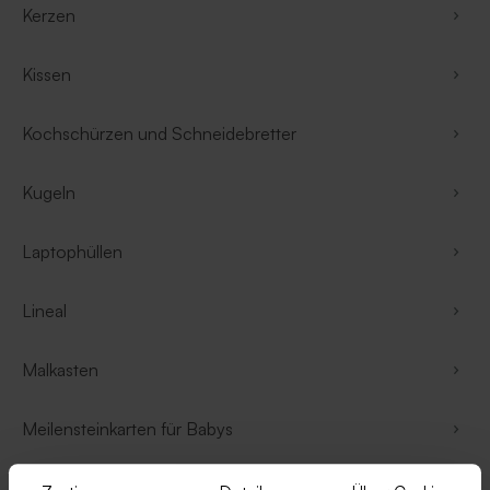
Kerzen
Kissen
Kochschürzen und Schneidebretter
Kugeln
Laptophüllen
Lineal
Malkasten
Meilensteinkarten für Babys
Messleisten