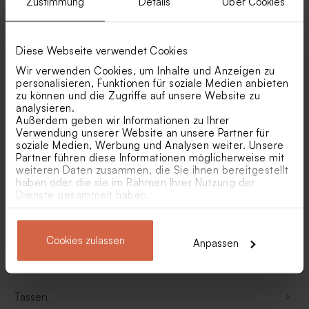
Zustimmung
Details
Über Cookies
Pflegeset mit Handseife und Handcreme
Diese Webseite verwendet Cookies
Wir verwenden Cookies, um Inhalte und Anzeigen zu
Poster
personalisieren, Funktionen für soziale Medien anbieten
zu können und die Zugriffe auf unsere Website zu
analysieren.
Schlüsselanhänger
Außerdem geben wir Informationen zu Ihrer
Verwendung unserer Website an unsere Partner für
soziale Medien, Werbung und Analysen weiter. Unsere
Schneekugeln
Partner führen diese Informationen möglicherweise mit
weiteren Daten zusammen, die Sie ihnen bereitgestellt
haben oder die sie im Rahmen Ihrer Nutzung der
Schneidebretter
Dienste gesammelt haben.
Seifenspender
Cookies zulassen
Anpassen
Taschenflaschen
Tassen