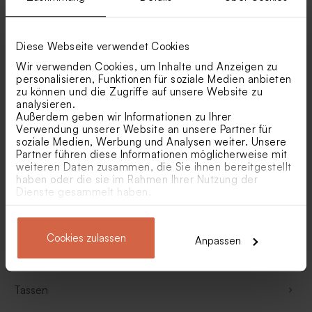
Pflegeset mit Handseife und Handcreme
Diese Webseite verwendet Cookies
Poster
Wir verwenden Cookies, um Inhalte und Anzeigen zu
personalisieren, Funktionen für soziale Medien anbieten
zu können und die Zugriffe auf unsere Website zu
Schlüsselanhänger
analysieren.
Außerdem geben wir Informationen zu Ihrer
Verwendung unserer Website an unsere Partner für
Schneekugeln
soziale Medien, Werbung und Analysen weiter. Unsere
Partner führen diese Informationen möglicherweise mit
weiteren Daten zusammen, die Sie ihnen bereitgestellt
Schneidebretter
haben oder die sie im Rahmen Ihrer Nutzung der
Dienste gesammelt haben.
Seifenspender
Cookies zulassen
Anpassen
Taschenflaschen
Tassen