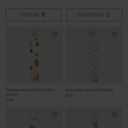
FILTERN
SORTIEREN
Messlatte aus Holz 'Zelten
Messlatte aus Holz 'Dinos'
gehen'
55,95
39,49