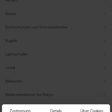
Kerzen
Kissen
Kochschürzen und Schneidebretter
Kugeln
Laptophüllen
Lineal
Malkasten
Meilensteinkarten für Babys
Messleisten
Zustimmung
Details
Über Cookies