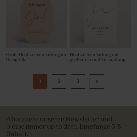
Ovale Hochzeitseinladung im
Hochzeitseinladung mit
Design "Ja"
großem Ja und Veredelung
1
2
3
Abonniere unseren Newsletter und
bleibe immer up to date. Empfange 5 %
Rabatt.