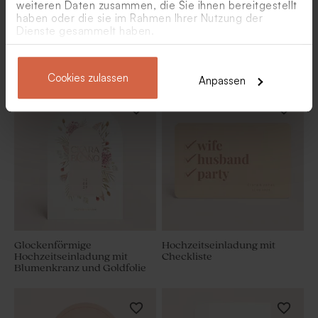
weiteren Daten zusammen, die Sie ihnen bereitgestellt
haben oder die sie im Rahmen Ihrer Nutzung der
Dienste gesammelt haben.
Hochzeitseinladungskarte
Quadratische
mit Foto im Play-Taste-Design
Einladungskarte zur
Hochzeit mit Veredelung
Cookies zulassen
Anpassen
Glockenförmige
Hochzeitseinladung mit
Hochzeitseinladung mit
Checkliste
Blumenkranz und Goldfolie