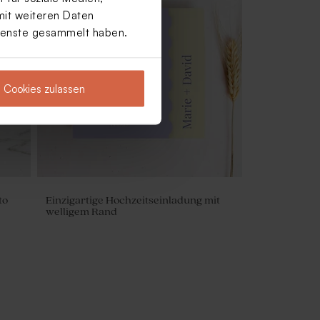
mit weiteren Daten
Dienste gesammelt haben.
Cookies zulassen
to
Einzigartige Hochzeitseinladung mit
welligem Rand