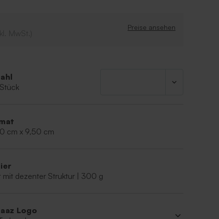
nd Gastgeschenken für ein wunderschönes
Preise ansehen
kl. MwSt.)
ige Form (14,6 x 39 cm)
es Design
ahl
 Stück
mat
60 cm x 9,50 cm
ier
 mit dezenter Struktur | 300 g
aaz Logo