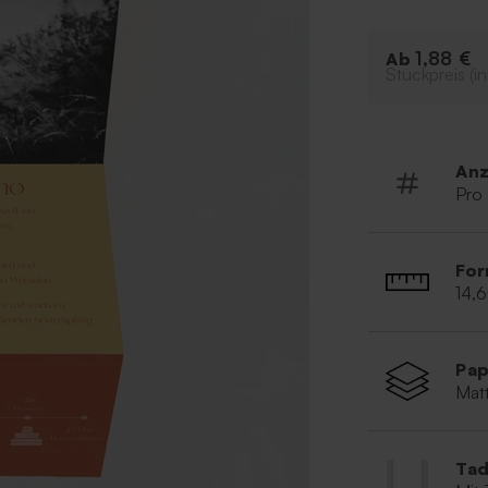
Dankeskarten u
Ergebnis.
1,88 €
Ab
Stückpreis (in
Einzigart
Originell
Anz
Pro
For
14,
Pap
Matt
Tad