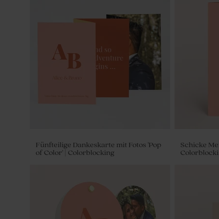
Fünfteilige Dankeskarte mit Fotos 'Pop
Schicke Me
of Color' | Colorblocking
Colorblock