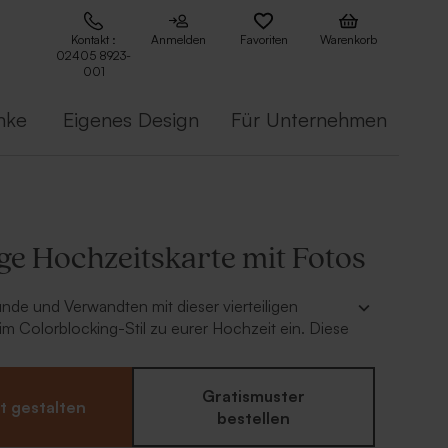
Kontakt :
Anmelden
Favoriten
Warenkorb
02405 8923-
001
nke
Eigenes Design
Für Unternehmen
ige Hochzeitskarte mit Fotos
nde und Verwandten mit dieser vierteiligen
im Colorblocking-Stil zu eurer Hochzeit ein. Diese
nügend Platz, um alle praktischen Angaben
n unserem Editor könnt ihr die Farben der
re Lieblingsfarben ändern und so eine ganz
Gratismuster
t gestalten
te gestalten.
bestellen
e Hochzeitskarte mit unseren passenden