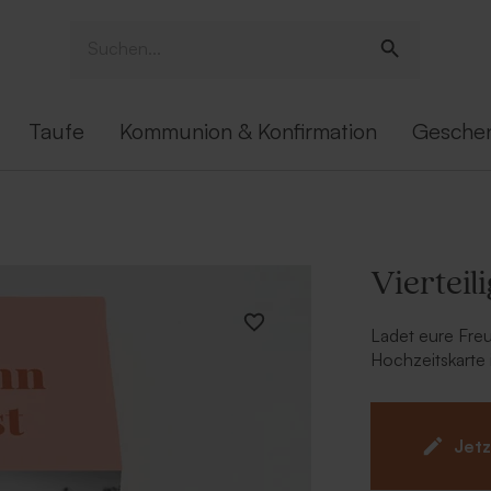
Taufe
Kommunion & Konfirmation
Gesche
Vierteil
Ladet eure Freu
Hochzeitskarte 
Karte bietet ge
hinzuzufügen. I
Einladung in eu
Jetz
persönliche Kar
Kombiniert eur