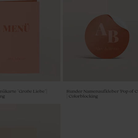
nükarte ´Große Liebe´|
Runder Namenaufkleber 'Pop of Co
ing
| Colorblocking