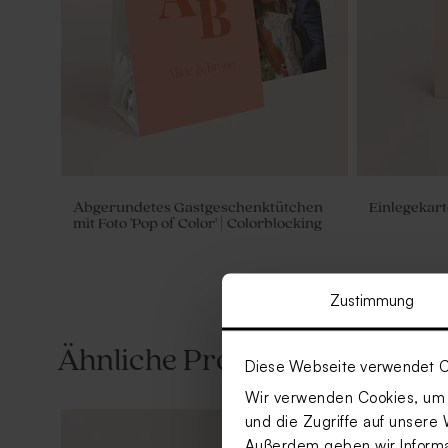
Abgerundetes Gastgeschenktütchen
Einlegekart
mit Foto 'Pop of Color' | Colorblocking
Zustimmung
Ähnliche Produkte
Diese Webseite verwendet C
Wir verwenden Cookies, um I
und die Zugriffe auf unsere 
Außerdem geben wir Informat