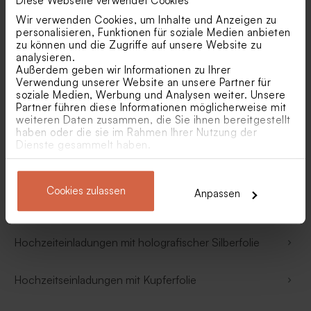
Diese Webseite verwendet Cookies
Hochzeitseinladungen Blau
Wir verwenden Cookies, um Inhalte und Anzeigen zu
personalisieren, Funktionen für soziale Medien anbieten
zu können und die Zugriffe auf unsere Website zu
Hochzeitseinladungen minimalistisch
analysieren.
Außerdem geben wir Informationen zu Ihrer
Verwendung unserer Website an unsere Partner für
Hochzeitseinladungen romantisch
soziale Medien, Werbung und Analysen weiter. Unsere
Partner führen diese Informationen möglicherweise mit
weiteren Daten zusammen, die Sie ihnen bereitgestellt
Arabische Hochzeitseinladungen
haben oder die sie im Rahmen Ihrer Nutzung der
Dienste gesammelt haben.
Holz
Cookies zulassen
Anpassen
Veredelung
Hochzeiteinladungen mit holografischer Silberfolie
Hochzeitseinladungen mit Kupferfolie