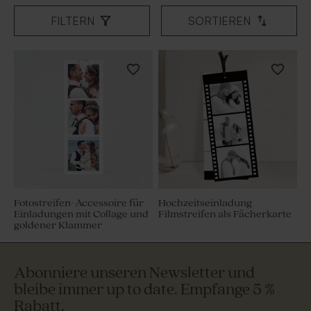
FILTERN
SORTIEREN
Fotostreifen-Accessoire für
Hochzeitseinladung
Einladungen mit Collage und
Filmstreifen als Fächerkarte
goldener Klammer
Abonniere unseren Newsletter und
bleibe immer up to date. Empfange 5 %
Rabatt.