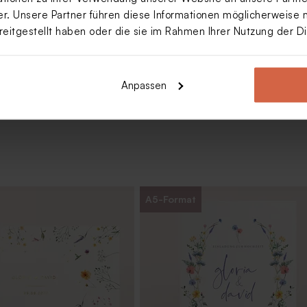
. Unsere Partner führen diese Informationen möglicherweise 
reitgestellt haben oder die sie im Rahmen Ihrer Nutzung der 
Mehr anzeigen
Anpassen
A5-Format
kommensschild Hochzeit in
Tischkarte in floralem Design
sign