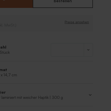
mal in unserem Sortiment um.
bestellen
e
ral
Preise ansehen
kl. MwSt.)
ahl
 Stück
mat
 x 14,7 cm
ier
 laminiert mit weicher Haptik | 300 g