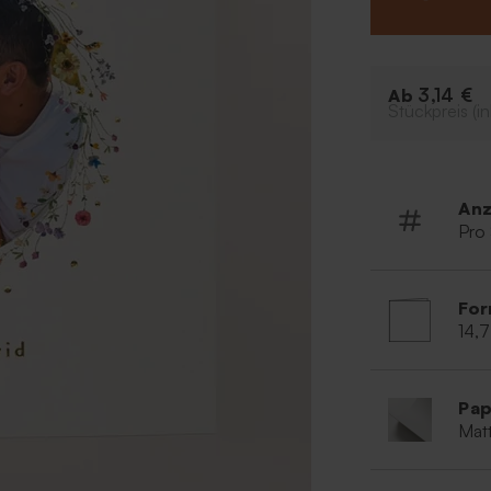
Gastgeschenke 
Klappkart
Trend: Flo
3,14 €
Ab
Stückpreis (in
Anz
Pro
For
14,7
Pap
Matt