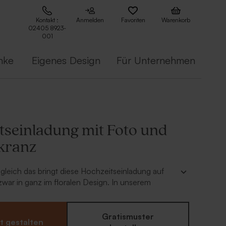
Kontakt :
Anmelden
Favoriten
Warenkorb
02405 8923-
001
nke
Eigenes Design
Für Unternehmen
tseinladung mit Foto und
kranz
ugleich das bringt diese Hochzeitseinladung auf
war in ganz im floralen Design. In unserem
rsonalisiert ihr die Karte einfach und schnell mit
Foto, damit sie exakt euren Vorstellungen
haut euch für passende Dankeskarten und
Gratismuster
t gestalten