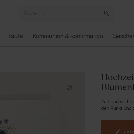
Taufe
Kommunion & Konfirmation
Gesche
Hochzei
Blumen
Zart und wild z
den Punkt und z
Online-Editor pe
eurem Text und 
entspricht. Sc
Jetz