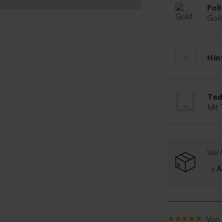
Fol
Gol
Hin
Tad
Mit
Vor 
› 
Von