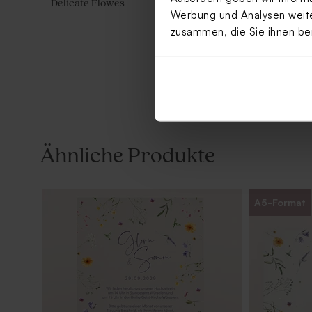
Delicate Flowes
Flowers
Werbung und Analysen weiter
zusammen, die Sie ihnen be
Ähnliche Produkte
A5-Format
Gastgeschenk Hochzeit 'Natur-
Acryl Will
Frieden' mit Foto | Delicate Flowers
floralem De