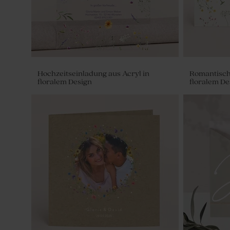
Hochzeitseinladung aus Acryl in
Romantisch
floralem Design
floralem De
Einfache weiße Einlegekarte
Purple Clou
Hochzeitseinladung | Büromac 128097