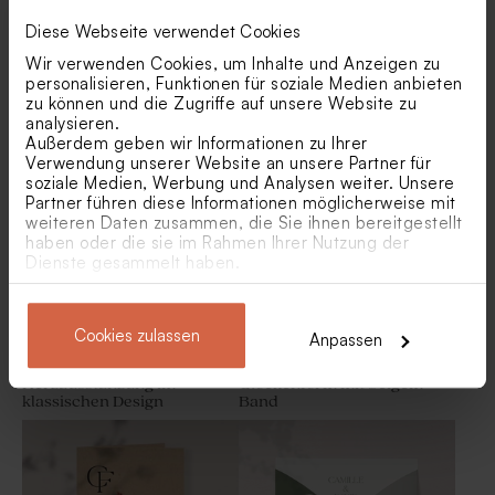
Diese Webseite verwendet Cookies
Wir verwenden Cookies, um Inhalte und Anzeigen zu
Hochzeitseinladung mit
Einzigartige Einsteckkarte
personalisieren, Funktionen für soziale Medien anbieten
Pergamentpapier und
aus Kraftpapier mit Fotos
zu können und die Zugriffe auf unsere Website zu
Trockenblumen(*) optional
Einlegekarte in Kraft-Look
Antwortkarte in Kraft-Look
analysieren.
mit Initialen
mit Initialen
Außerdem geben wir Informationen zu Ihrer
Verwendung unserer Website an unsere Partner für
soziale Medien, Werbung und Analysen weiter. Unsere
Partner führen diese Informationen möglicherweise mit
weiteren Daten zusammen, die Sie ihnen bereitgestellt
haben oder die sie im Rahmen Ihrer Nutzung der
Dienste gesammelt haben.
Cookies zulassen
Anpassen
Hochzeitseinladung mit
Originelle Hochzeitskarte in
Herzausstanzung im
Glockenform mit beigem
Aufkleber für Weinflaschen
Hochzeitsdekoration
klassischen Design
Band
im Eco-Look mit Initialen
Trockenblumen 'Lagurus
Natur' | ca. 50 g