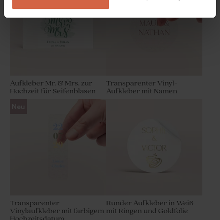
Aufkleber Mr. & Mrs. zur
Transparenter Vinyl-
Hochzeit für Seifenblasen
Aufkleber mit Namen
Kirchenheft im Eco-Look mit
Tischkarte im Eco-Look mit
Neu
Initialen
Initialen
Transparenter
Runder Aufkleber in Weiß
Vinylaufkleber mit farbigem
mit Ringen und Goldfolie
Hochzeitsdatum