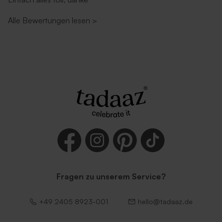
Alle Bewertungen lesen
>
Lila Umschlag
Umschlag in Weiß
Fragen zu unserem Service?
Dunkelgrüner Umschlag
Umschlag mit
selbstklebender
Verschlussklappe in Weiß
+49 2405 8923-001
hello@tadaaz.de