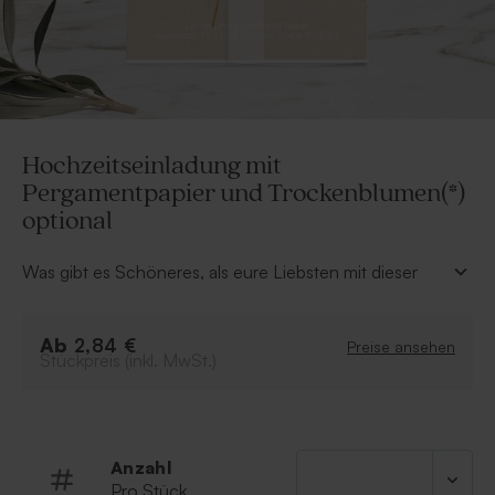
Hochzeitseinladung mit
Pergamentpapier und Trockenblumen(*)
optional
Was gibt es Schöneres, als eure Liebsten mit dieser
stilvollen Hochzeitskarte zu überraschen? Das Siegel
als Verschluss der Pergamentpapierhülle und die hellen
Ab
Trockenblumen* (seperat zu bestellen) runden das
2,84 €
Preise ansehen
Stückpreis (inkl. MwSt.)
leichte und fröhliche Design der Karte ab.
Das Siegel wird bei der Karte mitgeliefert. Die
Trockenblumen* müssen separat zur Bestellung
hinzugefügt werden.
Anzahl
Pro Stück