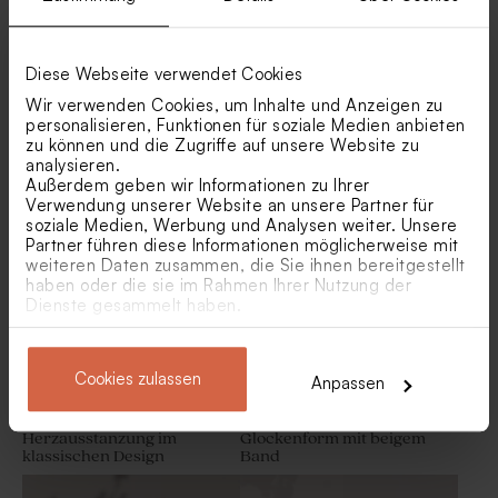
Diese Webseite verwendet Cookies
Wir verwenden Cookies, um Inhalte und Anzeigen zu
personalisieren, Funktionen für soziale Medien anbieten
Originelle Hochzeitskarte
Einzigartige Einsteckkarte
zu können und die Zugriffe auf unsere Website zu
mit beigem Band und
aus Kraftpapier mit Fotos
analysieren.
Fotostreifen
Einlegekarte in Kraft-Look
Antwortkarte in Kraft-Look
Außerdem geben wir Informationen zu Ihrer
mit Initialen
mit Initialen
Verwendung unserer Website an unsere Partner für
soziale Medien, Werbung und Analysen weiter. Unsere
Partner führen diese Informationen möglicherweise mit
weiteren Daten zusammen, die Sie ihnen bereitgestellt
haben oder die sie im Rahmen Ihrer Nutzung der
Dienste gesammelt haben.
Cookies zulassen
Anpassen
Hochzeitseinladung mit
Originelle Hochzeitskarte in
Herzausstanzung im
Glockenform mit beigem
Aufkleber für Weinflaschen
Hochzeitsdekoration
klassischen Design
Band
im Eco-Look mit Initialen
Trockenblumen 'Lagurus
Weiß' | ca. 50 g