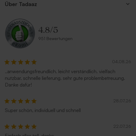
Über Tadaaz
4.8
/
5
Umschlag 'Gold'
Umschlag 'Zartrosa'
951 Bewertungen
Neu
04.08.26
..anwendungsfreundlich. leicht verständlich. vielfach
nutzbar. schnelle lieferung. sehr gute problembetreuung.
Danke dafür!
28.07.26
Umschlag in Sandfarbe
Rostbrauner Umschlag mit
spitzer Klappe
Super schön, individuell und schnell
22.07.26
Einfach alles toll, danke