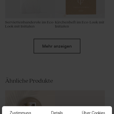
Serviettenbanderole im Eco-
Kirchenheft im Eco-Look mit
Look mit Initialen
Initialen
Mehr anzeigen
Ähnliche Produkte
Tischkarte im Eco-Look mit
Runde Einlegekarte im Eco-
Initialen
Look mit Initialen
Zustimmung
Details
Über Cookies