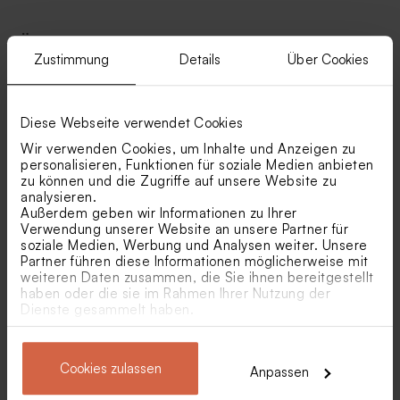
Ähnliche Produkte
Zustimmung
Details
Über Cookies
Danksagung mit Foto und
Menükarte zur Hochzeit im
Neu
Initialen 'Eleganz' | Eco-Look
Eco-Look mit Initialen
Diese Webseite verwendet Cookies
Wir verwenden Cookies, um Inhalte und Anzeigen zu
personalisieren, Funktionen für soziale Medien anbieten
zu können und die Zugriffe auf unsere Website zu
analysieren.
Außerdem geben wir Informationen zu Ihrer
Verwendung unserer Website an unsere Partner für
soziale Medien, Werbung und Analysen weiter. Unsere
Partner führen diese Informationen möglicherweise mit
Gastgeschenktütchen mit
Abgerundetes
weiteren Daten zusammen, die Sie ihnen bereitgestellt
Foto und „Vielen Dank” in
Gastgeschenktütchen mit
haben oder die sie im Rahmen Ihrer Nutzung der
Kupferfolie
Blumen und Foto in
Runder Aufkleber im Eco-
Serviettenbanderole im Eco-
Dienste gesammelt haben.
Naturpapier-Optik
Look mit Initialen 'Eleganz'
Look mit Initialen
Cookies zulassen
Anpassen