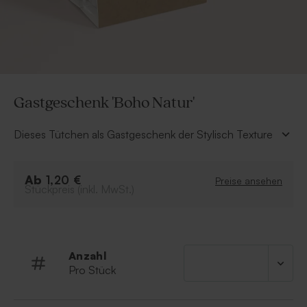
Gastgeschenk 'Boho Natur'
Dieses Tütchen als Gastgeschenk der Stylisch Texture
Kollektion ist ein wahrer Augenschmaus und wird euren
Gästen lange in Erinnerung bleiben. In unserem Editor
Ab
könnt ihr einfach und schnell das passende Bild und
1,20 €
Preise ansehen
Stückpreis (inkl. MwSt.)
die Art der Veredelung auswählen, hier passt
besonders schön das Roségold dazu.
Das Tütchen eignet sich für besonders für Süßigkeiten.
Anzahl
Pro Stück