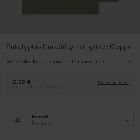
Eukalyptus Umschlag mit spitzer Klappe
Verschicke deine personalisierten Karten und
Einladungen auf stilvolle Weise mit diesem
eukalyptusgrünen Umschlag mit spitzer Klappe (18,5 x
12 cm). Kombiniert mit einem hübschen
0,38 €
Preise ansehen
Stückpreis (inkl. MwSt.)
Adressaufkleber oder einem niedlichen
Verschlusssiegel kreierst du ein wunderschönes
Gesamtbild.
Anzahl
Pro Stück