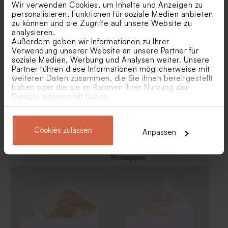
Wir verwenden Cookies, um Inhalte und Anzeigen zu
personalisieren, Funktionen für soziale Medien anbieten
Eleganter Umschlag mit rosa
Umschlag 'Gold'
zu können und die Zugriffe auf unsere Website zu
Einlage mit Blattdesign und
analysieren.
Namen
Außerdem geben wir Informationen zu Ihrer
Verwendung unserer Website an unsere Partner für
soziale Medien, Werbung und Analysen weiter. Unsere
Partner führen diese Informationen möglicherweise mit
weiteren Daten zusammen, die Sie ihnen bereitgestellt
haben oder die sie im Rahmen Ihrer Nutzung der
Dienste gesammelt haben.
Cookies zulassen
Anpassen
Weißer Umschlag
Umschlag mit Einlage
'Reisepass'