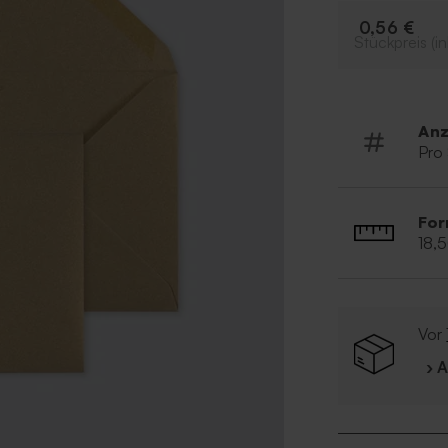
0,56 €
Stückpreis (in
Anz
Pro
For
18,
Vor
› 