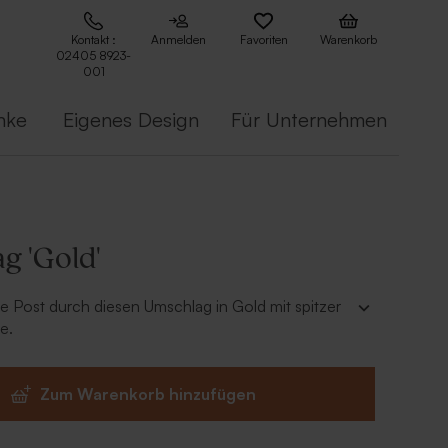
Kontakt :
Anmelden
Favoriten
Warenkorb
02405 8923-
001
nke
Eigenes Design
Für Unternehmen
g 'Gold'
re Post durch diesen Umschlag in Gold mit spitzer
e.
Zum Warenkorb hinzufügen