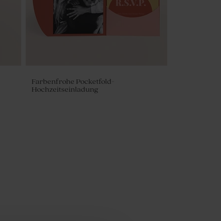
Farbenfrohe Pocketfold-
Hochzeitseinladung