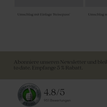
Umschlag mit Einlage 'Reisepass'
Umschlag mi
Abonniere unseren Newsletter und ble
to date. Empfange 5 % Rabatt.
4.8
/
5
951 Bewertungen