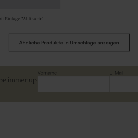
t Einlage 'Weltkarte'
Ähnliche Produkte in Umschläge anzeigen
Vorname
E-Mail
ibe immer up