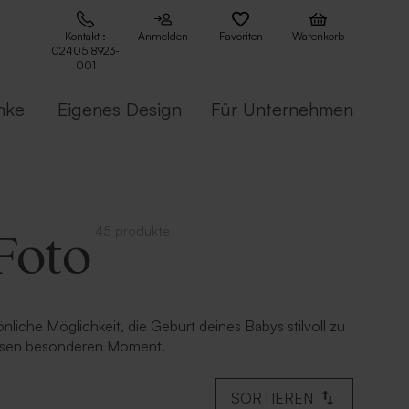
Kontakt :
Anmelden
Favoriten
Warenkorb
02405 8923-
001
nke
Eigenes Design
Für Unternehmen
45 produkte
Foto
liche Möglichkeit, die Geburt deines Babys stilvoll zu
 diesen besonderen Moment.
SORTIEREN