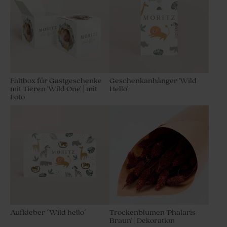
Faltbox für Gastgeschenke
Geschenkanhänger 'Wild
mit Tieren 'Wild One' | mit
Hello'
Foto
Aufkleber ´Wild hello´
Trockenblumen 'Phalaris
Braun' | Dekoration