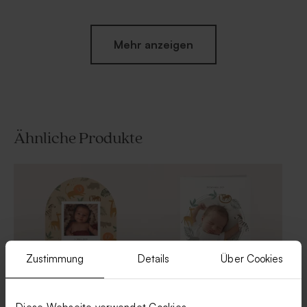
Mehr anzeigen
Ähnliche Produkte
Glasflasche aus Bernstein |
Seifenspender braun (100
braun
ml)
Zustimmung
Details
Über Cookies