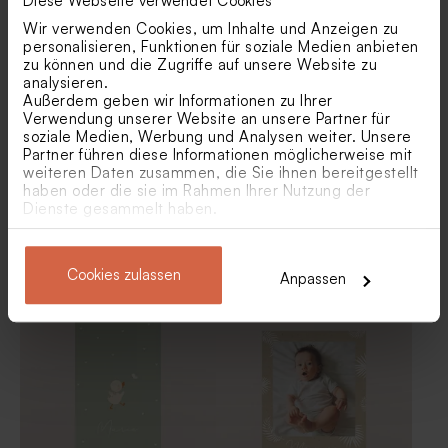
Diese Webseite verwendet Cookies
Kraftpapier Geburtskarte
Hübsche Geburtskarte mit
mit Foto 'Wild One' | Animal-
Foto 'Wild Hello' | veredelt
Wir verwenden Cookies, um Inhalte und Anzeigen zu
Design
Bordeauxfarbene
Trockenblumen 'Lagurus
personalisieren, Funktionen für soziale Medien anbieten
Schokoladendragees
Melon' | Taufdekoration
zu können und die Zugriffe auf unsere Website zu
Gastgeschenk zur Taufe 1 kg
analysieren.
(± 240 Stück)
Außerdem geben wir Informationen zu Ihrer
Verwendung unserer Website an unsere Partner für
soziale Medien, Werbung und Analysen weiter. Unsere
Partner führen diese Informationen möglicherweise mit
weiteren Daten zusammen, die Sie ihnen bereitgestellt
haben oder die sie im Rahmen Ihrer Nutzung der
Dienste gesammelt haben.
Geburtskarte mit süßen
Geburtskarte 'Storch' |
Cookies zulassen
Anpassen
Waldtieren 'Happy Tree' | aus
Postkarte
Acryl
Trockenblumen 'Phalaris
Braun' | Taufdekoration