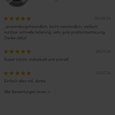
Neu
04.08.26
..anwendungsfreundlich. leicht verständlich. vielfach
nutzbar. schnelle lieferung. sehr gute problembetreuung.
Danke dafür!
28.07.26
Umschlag in Sandfarbe
Dunkelblauer Umschlag
Super schön, individuell und schnell
22.07.26
Einfach alles toll, danke
Alle Bewertungen lesen
>
Hellblauer Umschlag
Umschlag in glänzendem
Silber