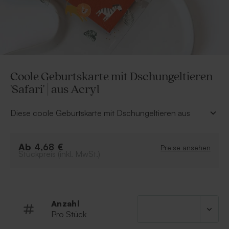
Coole Geburtskarte mit Dschungeltieren
'Safari' | aus Acryl
Diese coole Geburtskarte mit Dschungeltieren aus
Acryl ist ideal, um die Geburt deines Sohns oder deiner
Tochter anzukündigen. Das verspielte Muster mit
Ab
Löwen, Zebras, Giraffen, Nashörner, Affen und die
4,68 €
Preise ansehen
Stückpreis (inkl. MwSt.)
grüne Savanne kreiert ein wunderschönes Bild.
Personalisiere die Karte mit den Namen deines kleinen
Herzchens und kombiniere sie mit passenden
Gastgeschenken für ein wunderschönes Gesamtbild.
Anzahl
Geburtskarte aus Acryl
Pro Stück
Hochformat