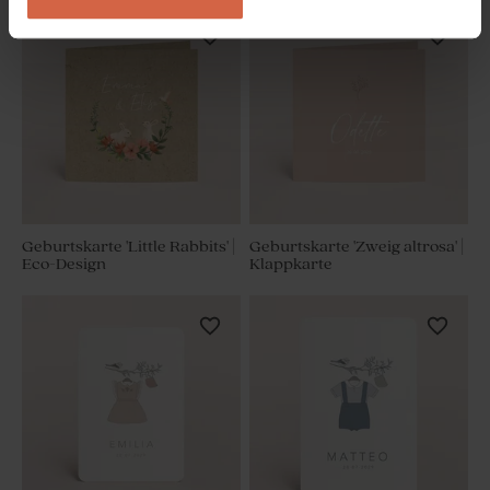
Geburtskarte 'Little Rabbits' |
Geburtskarte 'Zweig altrosa' |
Eco-Design
Klappkarte