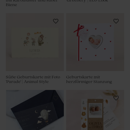
mit Karomuster und süßer
'Greenery' | Eco-Look
Biene
Süße Geburtskarte mit Foto
Geburtskarte mit
'Parade' | Animal Style
herzförmiger Stanzung