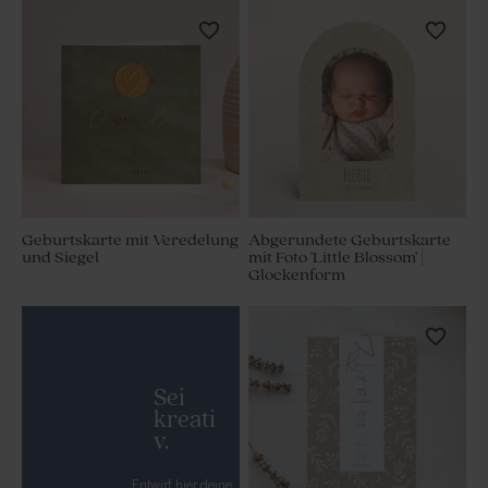
Geburtskarte mit Veredelung
Abgerundete Geburtskarte
und Siegel
mit Foto 'Little Blossom' |
Glockenform
Sei
kreati
v.
Entwirf hier deine