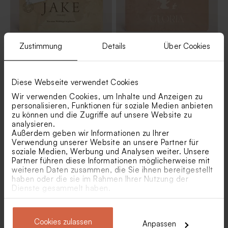
Zustimmung
Details
Über Cookies
Abenteuerliche
Geburtskarte 'Luftballon' mit
Geburtskarte mit Flugzeug
niedlicher Illustration |
'Hallo Welt' | mit Foto
Texture Optik
Diese Webseite verwendet Cookies
Wir verwenden Cookies, um Inhalte und Anzeigen zu
personalisieren, Funktionen für soziale Medien anbieten
zu können und die Zugriffe auf unsere Website zu
analysieren.
Außerdem geben wir Informationen zu Ihrer
Verwendung unserer Website an unsere Partner für
soziale Medien, Werbung und Analysen weiter. Unsere
Partner führen diese Informationen möglicherweise mit
weiteren Daten zusammen, die Sie ihnen bereitgestellt
haben oder die sie im Rahmen Ihrer Nutzung der
Dienste gesammelt haben.
Geburtskarte mit Foto
Süße Geburtskarte 'Dreamy
'Freudenschrei' | Eco-Optik
Ballon' | Retro-Look
Cookies zulassen
Anpassen