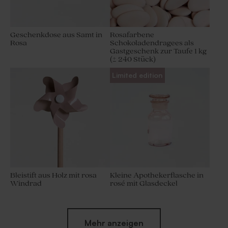
Geschenkdose aus Samt in
Rosafarbene
Rosa
Schokoladendragees als
Gastgeschenk zur Taufe 1 kg
(± 240 Stück)
Limited edition
Bleistift aus Holz mit rosa
Kleine Apothekerflasche in
Windrad
rosé mit Glasdeckel
Mehr anzeigen