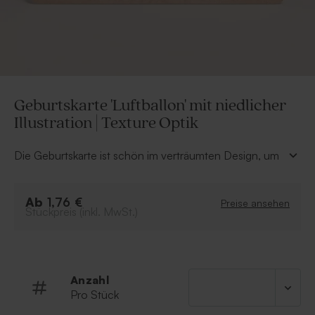
Geburtskarte 'Luftballon' mit niedlicher
Illustration | Texture Optik
Die Geburtskarte ist schön im verträumten Design, um
die Geburt deines Babys besonders stylisch bekannt zu
geben. Die individuelle Note kannst du der Klappkarte
Ab
im Online-Editor geben.
1,76 €
Preise ansehen
Stückpreis (inkl. MwSt.)
Einfachkarte
hippes Design
Anzahl
Pro Stück