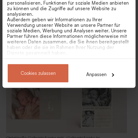
personalisieren, Funktionen für soziale Medien anbieten
zu können und die Zugriffe auf unsere Website zu
analysieren.
Außerdem geben wir Informationen zu Ihrer
Verwendung unserer Website an unsere Partner für
soziale Medien, Werbung und Analysen weiter. Unsere
Partner führen diese Informationen möglicherweise mit
weiteren Daten zusammen, die Sie ihnen bereitgestellt
haben oder die sie im Rahmen Ihrer Nutzung der
Dienste gesammelt haben.
Liebevoll signierte
Hübsche Geburtskarte mit
Geburtskarte mit Namen
Foto 'Blumenmeer' | Picture
und Foto
Perfect 2
Bonbon-Wrap aus Tetra
Kunststoff-Röhrchen
Cookies zulassen
Baumwolle Baby | dusty rose
Verschluss Roségold |
Anpassen
Geburt
Originelle Geburtskarte mit
Geburtskarte in