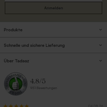
Anmelden
Umschlag mit spitzer Klappe
Grüner Umschlag
'Eukalyptus'
Produkte
Neu
Schnelle und sichere Lieferung
Über Tadaaz
4.8
/
5
Umschlag in Sandfarbe
Dunkelblauer Umschlag
951 Bewertungen
04.08.26