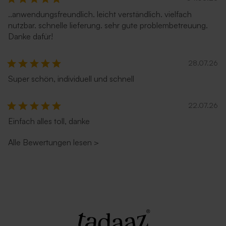
..anwendungsfreundlich. leicht verständlich. vielfach
nutzbar. schnelle lieferung. sehr gute problembetreuung.
Danke dafür!
28.07.26
Hellblauer Umschlag
Umschlag in glänzendem
Silber
Super schön, individuell und schnell
22.07.26
Einfach alles toll, danke
Alle Bewertungen lesen
>
Roter Umschlag
Umschlag in Ecru mit
selbstklebendem Verschluss