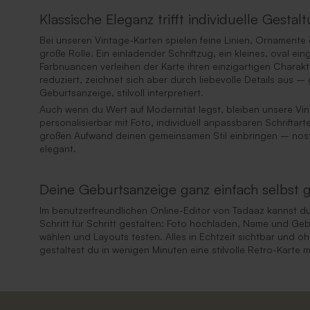
Klassische Eleganz trifft individuelle Gesta
Bei unseren Vintage-Karten spielen feine Linien, Ornamente 
große Rolle. Ein einladender Schriftzug, ein kleines, oval e
Farbnuancen verleihen der Karte ihren einzigartigen Charakt
reduziert, zeichnet sich aber durch liebevolle Details aus –
Geburtsanzeige, stilvoll interpretiert.
Auch wenn du Wert auf Modernität legst, bleiben unsere Vi
personalisierbar mit Foto, individuell anpassbaren Schrifta
großen Aufwand deinen gemeinsamen Stil einbringen – nosta
elegant.
Deine Geburtsanzeige ganz einfach selbst g
Im benutzerfreundlichen Online-Editor von Tadaaz kannst d
Schritt für Schritt gestalten: Foto hochladen, Name und Geb
wählen und Layouts testen. Alles in Echtzeit sichtbar und o
gestaltest du in wenigen Minuten eine stilvolle Retro-Karte 