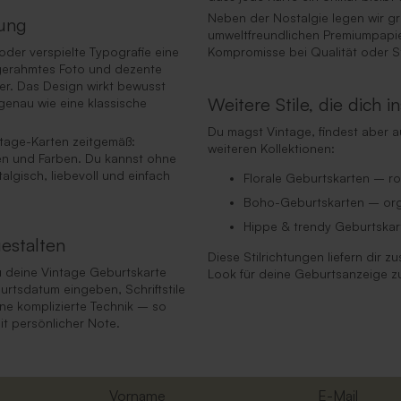
Neben der Nostalgie legen wir gr
ltung
umweltfreundlichen Premiumpapie
oder verspielte Typografie eine
Kompromisse bei Qualität oder St
ingerahmtes Foto und dezente
er. Das Design wirkt bewusst
Weitere Stile, die dich 
 genau wie eine klassische
Du magst Vintage, findest aber
ntage-Karten zeitgemäß:
weiteren Kollektionen:
rten und Farben. Du kannst ohne
lgisch, liebevoll und einfach
Florale Geburtskarten – ro
Boho-Geburtskarten – org
Hippe & trendy Geburtskar
estalten
Diese Stilrichtungen liefern dir z
u deine Vintage Geburtskarte
Look für deine Geburtsanzeige z
urtsdatum eingeben, Schriftstile
hne komplizierte Technik – so
mit persönlicher Note.
Vorname
E-Mail