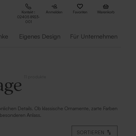
Kontakt :
Anmelden
Favoriten
Warenkorb
02405 8923-
001
nke
Eigenes Design
Für Unternehmen
11 produkte
age
önlichen Details. Ob klassische Ornamente, zarte Farben
n besonderen Anlass.
SORTIEREN