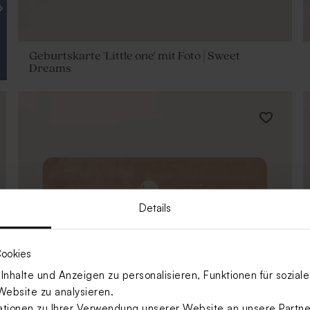
»
Geburtskarte 'Little one' mit Foto | Sweet
Dreams
Details
ookies
nhalte und Anzeigen zu personalisieren, Funktionen für sozia
Website zu analysieren.
ionen zu Ihrer Verwendung unserer Website an unsere Partner