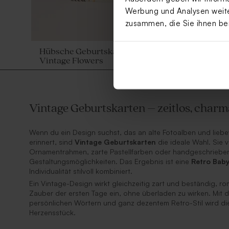
Werbung und Analysen weiter
zusammen, die Sie ihnen be
Hübsche Geburtskarte 'Blumengruß' mit Foto |
Vintage Flowers
Vintage Geburtskarten – zeitlos, charm
Wenn du ein Design suchst, das an alte Fotoalben und liebe
erinnert, sind
Vintage Geburtskarten
die ideale Wahl. Sie 
Ornamentrahmen, zarte Pastellfarben oder handgeschriebe
Gestaltungsmöglichkeiten. Das Ergebnis ist eine
Retro Baby
Individualität stilvoll kombiniert.
Ein Vintage-Design wirkt gleichzeitig zart und beständig, rom
Zauber der ersten Tage ein, ohne überladen zu wirken. Mit
persönlichen Wörtern und ganz dezentem Retro-Stil wird di
Herzensstück.