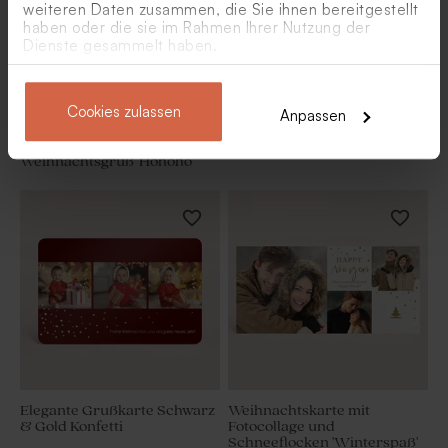
weiteren Daten zusammen, die Sie ihnen bereitgestellt
haben oder die sie im Rahmen Ihrer Nutzung der
Dienste gesammelt haben.
Cookies zulassen
Anpassen
Weihnachtskarte mit
Personalisierte Fotokarte
Fotocollage und
'Weihnachtszauber'
Weihnachtsgruß 'Hohoho'
Elegante Grußkarte Schwarz
Weihnachtskarte mit
& Gold Konfetti
Fotocollage und
Schneeflocken 'Winterspaß'