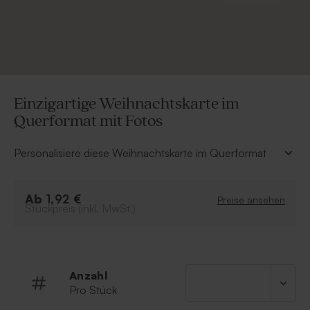
Einzigartige Weihnachtskarte im
Querformat mit Fotos
Personalisiere diese Weihnachtskarte im Querformat
mit deinen Lieblingsfotos und füge über unseren
Online-Editor deinen eigenen Text hinzu für ein
Ab
wunderschönes Ergebnis. Verschicke deine
1,92 €
Preise ansehen
Stückpreis (inkl. MwSt.)
personalisierten Weihnachtskarten an Freunde und
Familie und wünsche ihnen auf elegante Weise frohe
Weihnachten und ein schönes neues Jahr.
Einfachkarte mit Fotos
Anzahl
Wähle deine Lieblingsfolienfarbe
Pro Stück