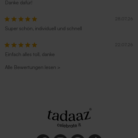
Danke dafür!
28.07.26
Super schön, individuell und schnell
Länglicher Umschlag mit
Länglicher Umschlag mit
spitzer Klappe 'Rostbraun'
selbstklebendem Verschluss
'Ecru'
22.07.26
Einfach alles toll, danke
Alle Bewertungen lesen
>
Länglicher Umschlag mit
Länglicher Umschlag 'Silber'
seitlicher Verschlussklappe
'Weiß'