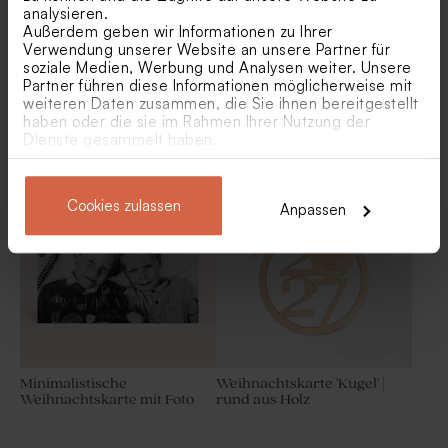
analysieren.
Außerdem geben wir Informationen zu Ihrer
Verwendung unserer Website an unsere Partner für
soziale Medien, Werbung und Analysen weiter. Unsere
Partner führen diese Informationen möglicherweise mit
weiteren Daten zusammen, die Sie ihnen bereitgestellt
haben oder die sie im Rahmen Ihrer Nutzung der
Große Weihnachtskarte mit
Trendige Weihnachtskarte
Dienste gesammelt haben.
Zweigen | Goldfolie
mit Streifen und Wünschen
in Goldfolie
Cookies zulassen
Anpassen
Minimalistische
Weihnachtskarte 'Kugel' |
Weihnachtskarte mit Foto
rund aus Holz