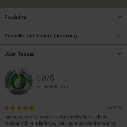
Umschlag mit Spitzklappe
Dunkelblauer Umschlag
Produkte
aus Recyclingpapier
Schnelle und sichere Lieferung
Über Tadaaz
4.8
/
5
Länglicher Umschlag mit
Länglicher Umschlag mit
951 Bewertungen
spitzer Klappe 'Nude'
spitzer Klappe 'Eucalyptus'
04.08.26
..anwendungsfreundlich. leicht verständlich. vielfach
nutzbar. schnelle lieferung. sehr gute problembetreuung.