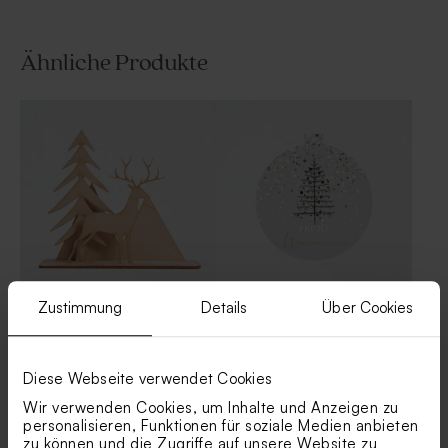
Ähnliche Produkte
Weißer Pappkoffer zur
Personalisierte Socken mit
Geburt für Opa und Oma
Kirschen und Namen, Größe
32–36
Zustimmung
Details
Über Cookies
Weihnachtskarte 'Winter
Besondere Weihnachtskarte
Wonderland' | aus Holz
'Weihnachtskugel' basteln|
Mit Goldfolie
Diese Webseite verwendet Cookies
Wir verwenden Cookies, um Inhalte und Anzeigen zu
personalisieren, Funktionen für soziale Medien anbieten
zu können und die Zugriffe auf unsere Website zu