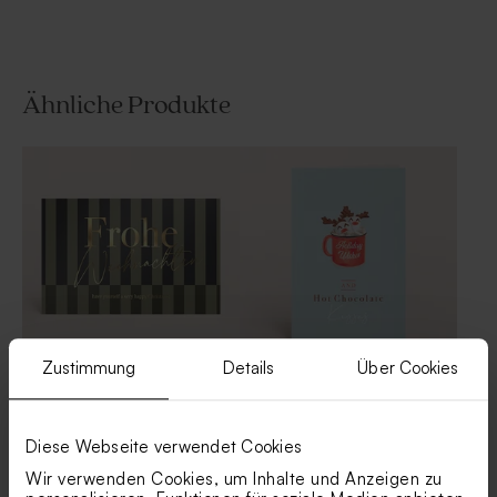
Ähnliche Produkte
Fotorahmen aus Holz für 10
Babydecke in Nougat mit
Urlaubsfotos mit Textfeld auf
gesticktem Namen
gestreiftem Hintergrund
Zustimmung
Details
Über Cookies
Trendige Weihnachtskarte
Weihnachtskarte 'Hot
mit Streifen und Wünschen
chocolate' mit lustiger
in Goldfolie
Illustration | Klappkarte
Diese Webseite verwendet Cookies
Wir verwenden Cookies, um Inhalte und Anzeigen zu