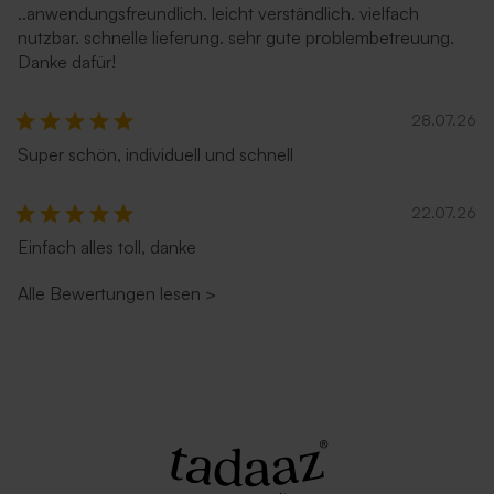
..anwendungsfreundlich. leicht verständlich. vielfach
nutzbar. schnelle lieferung. sehr gute problembetreuung.
Danke dafür!
28.07.26
Super schön, individuell und schnell
Länglicher Umschlag mit
Länglicher Umschlag mit
spitzer Klappe 'Rostbraun'
selbstklebendem Verschluss
'Ecru'
22.07.26
Einfach alles toll, danke
Alle Bewertungen lesen
>
Länglicher Umschlag mit
Länglicher Umschlag 'Silber'
seitlicher Verschlussklappe
'Weiß'