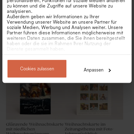
personalisieren, Funktionen für soziale Medien anbieten
zu können und die Zugriffe auf unsere Website zu
analysieren.
Außerdem geben wir Informationen zu Ihrer
Verwendung unserer Website an unsere Partner für
soziale Medien, Werbung und Analysen weiter. Unsere
Partner führen diese Informationen möglicherweise mit
weiteren Daten zusammen, die Sie ihnen bereitgestellt
haben oder die sie im Rahmen Ihrer Nutzung der
Große Weihnachtskarte mit
Außergewöhnliche
Dienste gesammelt haben.
Zweigen | Goldfolie
Weihnachtskarte mit Rentier
| aus Holz
A5-Format
Cookies zulassen
Anpassen
Glänzende Weihnachtskarte
Weihnachtskarte im
mit niedlichen
Zeitungsthema mit Foto-
Weihnachtsmännern
Jahresrückblick