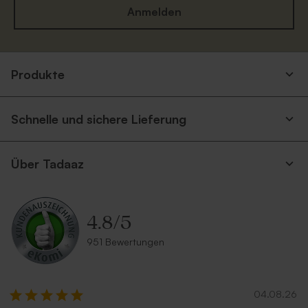
Anmelden
Umschlag mit Spitzklappe
Dunkelblauer Umschlag
Produkte
aus Recyclingpapier
Schnelle und sichere Lieferung
Über Tadaaz
4.8
/
5
Länglicher Umschlag mit
Länglicher Umschlag mit
951 Bewertungen
spitzer Klappe 'Nude'
spitzer Klappe 'Eucalyptus'
04.08.26