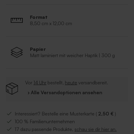
Mit
Goldfolienprägung
Hinweis: Bestellen Sie Produkte mit Folie heute,
Format
werden diese spätestens am nächsten Werktag
8,50 cm x 12,00 cm
versandt.
Papier
Matt laminiert mit weicher Haptik | 300 g
Vor
14 Uhr
bestellt,
heute
versandbereit.
› Alle Versandoptionen ansehen
Interessiert? Bestelle eine Musterkarte (
2,50 €
)
100 % Familienunternehmen
17 dazu passende Produkte,
schau sie dir hier an.