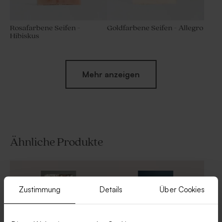
Rosafarbene Seifen -
Goldfarbene Seifen - Allegro
Hibiskus
Mehr anzeigen
Ähnliche Produkte
Duft-Diffusor klein | altorsa
Runde Seifen - Hibiskus
Neu
Neu
Zustimmung
Details
Über Cookies