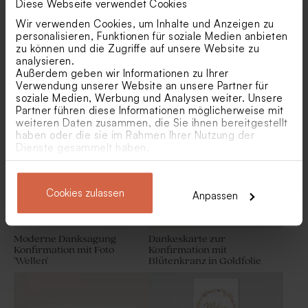
Diese Webseite verwendet Cookies
Wir verwenden Cookies, um Inhalte und Anzeigen zu
personalisieren, Funktionen für soziale Medien anbieten
zu können und die Zugriffe auf unsere Website zu
analysieren.
Dankeskarte Konfirmation
Längliche Dankeskarte
mit Foto 'Mein Tag' |
Konfirmation mit Goldfolie
Personalisierbarer Bleistift
Bleistift mit rosa Velours-
Außerdem geben wir Informationen zu Ihrer
minimalistisches Design
'Blue Texture' | mit Foto
mit rosa Samtschleife
Schleife
Verwendung unserer Website an unsere Partner für
soziale Medien, Werbung und Analysen weiter. Unsere
Partner führen diese Informationen möglicherweise mit
weiteren Daten zusammen, die Sie ihnen bereitgestellt
haben oder die sie im Rahmen Ihrer Nutzung der
Dienste gesammelt haben.
Cookies zulassen
Anpassen
Moderne Danksagung
Dankeskarte zur
Baumwollband 'Nude' | groß
Biologische Samenbomben
Konfirmation mit Foto
Konfirmation mit
Rosa pro 25 Stück
'Wellen'
Blütenkranz in Goldfolie