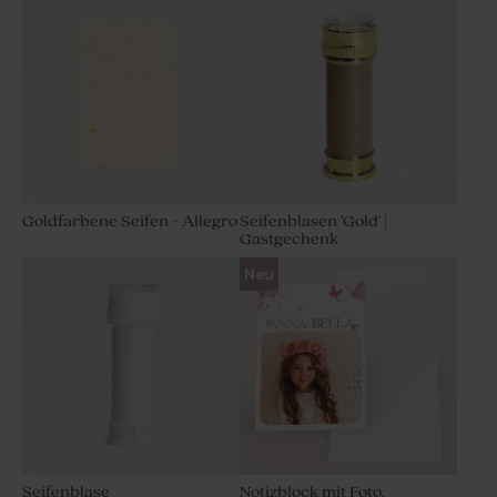
'Goldbärchen' mit Foto
Süßigkeiten
Goldfarbene Seifen - Allegro
Seifenblasen 'Gold' |
Gastgechenk
Goldene Lacksiegel 'Heart'
Neu
Seifenblase
Notizblock mit Foto,