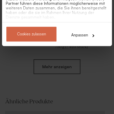
Partner führen diese Informationen möglicherweise mit
weiteren Daten zusammen, die Sie ihnen bereitgestellt
haben oder die sie im Rahmen Ihrer Nutzung der
Dienste gesammelt haben.
Cookies zulassen
Anpassen
Biologische Samenbomben
Goldmarmorierte
Gelb pro 25 Stück
Schokolinsen als
Gastgeschenk Konfirmation
750 g (± 425 Stück)
Mehr anzeigen
Ähnliche Produkte
Gastgeschenk Geburt
Goldene Metalldose für