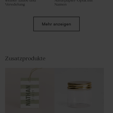
weißer Taube und
Naturpapier-Optik mit
Veredelung
Namen
Mehr anzeigen
Zusatzprodukte
Label 'Butterfly'
Label mit Namen zur
Kommunion mit Streifen und
Datum