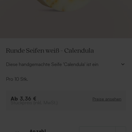
Runde Seifen weiß - Calendula
Diese handgemachte Seife 'Calendula' ist ein
originelles und besonderes Gastgeschenk, das sich mit
unseren vielfältigen Anhängern im Handumdrehen
Pro 10 Stk.
personalisieren lässt.
Duft: Calendula Bambou
Ab
3,36 €
Preise ansehen
Farbe: weiß
Stückpreis (inkl. MwSt.)
Handgemacht
Natürliche, nicht perfekt gerade Ränder
Verkauft pro Set mit 10 Seifen der gleichen Farbe
Inhaltsstoffe: Sodium Palmate, Aqua, Sodium
Anzahl