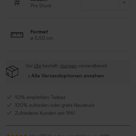
Palm Kernelate, Glycerin, Parfum, Sorbitol,
Pro Stück
Coconut Acid, Sodium Chloride, Tetrasodium
Glutamate Diacetate, Calendula Leaves, CI 77
891
Format
ø 5,50 cm
Vor
Uhr
bestellt,
morgen
versandbereit.
› Alle Versandoptionen ansehen
92% empfehlen Tadaaz
100% zufrieden oder gratis Neudruck
Zufriedene Kunden seit 1961