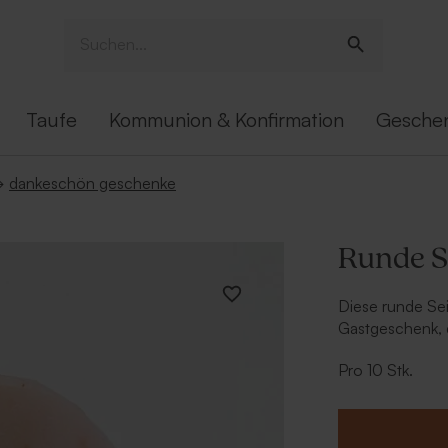
Taufe
Kommunion & Konfirmation
Gesche
→
dankeschön geschenke
Runde Se
Diese runde Seif
Gastgeschenk, d
Handumdrehen p
Pro 10 Stk.
Farbe: ro
Duft: Hibi
Handgem