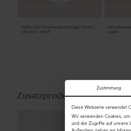
Hübscher Geschenkanhänger 'Retro
Geschenkanh
Church' | rund
rund
Zustimmung
Zusatzprodukte
Diese Webseite verwendet C
Wir verwenden Cookies, um I
und die Zugriffe auf unsere 
Außerdem geben wir Informat