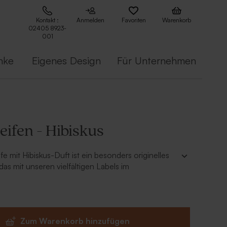
Kontakt :
Anmelden
Favoriten
Warenkorb
02405 8923-
001
nke
Eigenes Design
Für Unternehmen
ifen - Hibiskus
e mit Hibiskus-Duft ist ein besonders originelles
as mit unseren vielfältigen Labels im
ersonalisiert werden kann.
sa
skus
acht
Zum Warenkorb hinzufügen