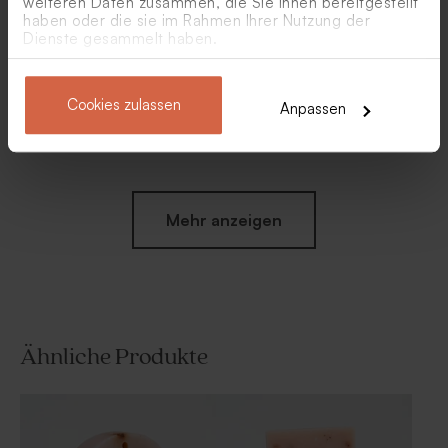
weiteren Daten zusammen, die Sie ihnen bereitgestellt
haben oder die sie im Rahmen Ihrer Nutzung der
Dienste gesammelt haben.
Cookies zulassen
Anpassen
Biologische Samenbomben
Baumwollband 'Nude' | groß
Rosa pro 25 Stück
Mehr anzeigen
Ähnliche Produkte
Heftklammer 'Pin me' in
Quaste 'Rosa Melody' | cotton
Roségold | Hippes Design