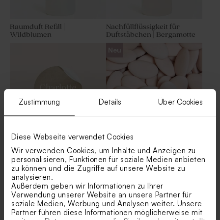
Raumduft Refill |
Nachfüllflüssigkeit für
Wildblumen
Duftstäbchen | Bergamotte
Aufkleber in Lederoptik mit
Runder Namensaufkleber
Neu
Kupferfolie | Texture-Optik
mit Bausteinen
Zustimmung
Details
Über Cookies
Diese Webseite verwendet Cookies
Runder Sticker 'Eco Tassel'
Rosafarbene
Wir verwenden Cookies, um Inhalte und Anzeigen zu
Schokoladendragees als
personalisieren, Funktionen für soziale Medien anbieten
Gastgeschenk Kommunion 1
Runder Namensaufkleber
Runder Namenaufkleber für
zu können und die Zugriffe auf unsere Website zu
kg (± 240 Stück)
mit Schmetterlingen
Kommunion mit Streifen und
analysieren.
Datum
Außerdem geben wir Informationen zu Ihrer
Verwendung unserer Website an unsere Partner für
soziale Medien, Werbung und Analysen weiter. Unsere
Partner führen diese Informationen möglicherweise mit