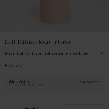
Duft-Diffusor klein | altorsa
Dieser
Duft-Diffusor in altrosa
ist ein niedliches
Gastgeschenk zur Kommunion/Konfirmation für
Mädels. Personalisiert mit einem niedlichen Aufkleber
Pro 6 Stk.
wird der Diffusor zu einer duften Erinnerung!
Achtung:
Der Duft-Diffusor wird ohne Inhalt verkauft.
Parfüm und Aufkleber sind separat erhältlich.
Ab
2,03 €
Preise ansehen
Stückpreis (inkl. MwSt.)
Anzahl