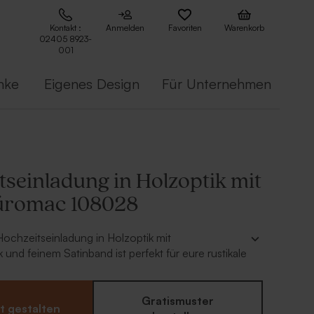
Kontakt :
Anmelden
Favoriten
Warenkorb
02405 8923-
001
nke
Eigenes Design
Für Unternehmen
tseinladung in Holzoptik mit
Büromac 108028
 Hochzeitseinladung in Holzoptik mit
 und feinem Satinband ist perfekt für eure rustikale
st im Lieferumfang enthalten
aus unserer Büromac-Kollektion
Gratismuster
t gestalten