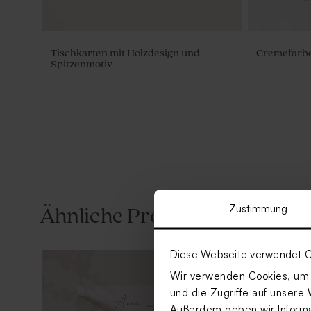
Tischkarten mit Holzdesign und
Cremefarbe
Spitzenmotiv
Zustimmung
Ähnliche Produkte
Diese Webseite verwendet C
Wir verwenden Cookies, um I
und die Zugriffe auf unsere 
Außerdem geben wir Informat