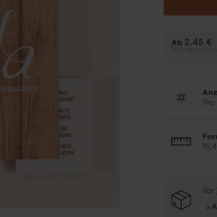
2,45 €
Ab
Stückpreis (in
Anz
Pro
For
15,
Vor
› 