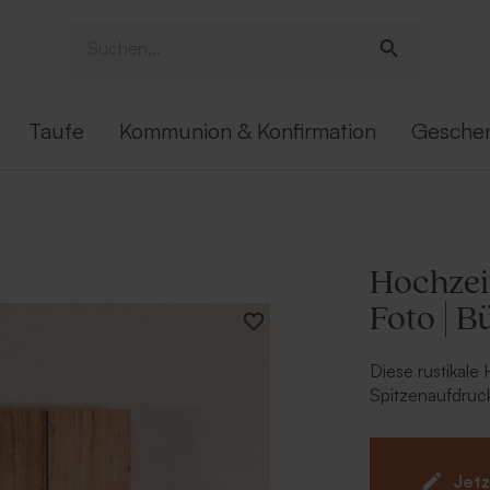
Taufe
Kommunion & Konfirmation
Gesche
Hochzei
Foto | 
Diese rustikale
Spitzenaufdruck
Hochzeit.
Das Satinband i
Karte 108.028 
Jetz