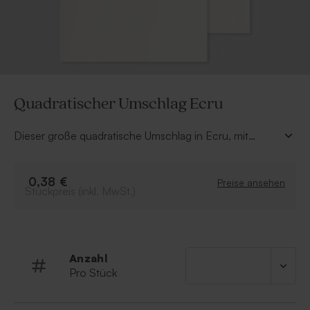
Quadratischer Umschlag Ecru
Dieser große quadratische Umschlag in Ecru, mit
spitzer Verschluss, ist sehr natürlich und passt sich
jeder Karte an. Er ist aus hochwertigem Papier gefertigt
und universell einsetzbar.
0,38 €
Preise ansehen
Stückpreis (inkl. MwSt.)
Anzahl
Pro Stück