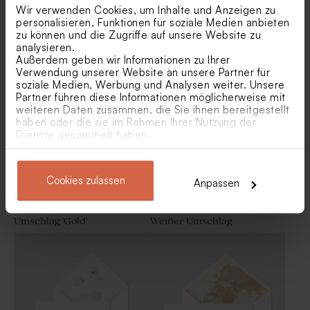
Wir verwenden Cookies, um Inhalte und Anzeigen zu
personalisieren, Funktionen für soziale Medien anbieten
zu können und die Zugriffe auf unsere Website zu
Eukalyptus Umschlag mit
Eleganter Umschlag mit rosa
analysieren.
spitzer Klappe
Einlage mit Blattdesign und
Außerdem geben wir Informationen zu Ihrer
Namen
Verwendung unserer Website an unsere Partner für
soziale Medien, Werbung und Analysen weiter. Unsere
Partner führen diese Informationen möglicherweise mit
weiteren Daten zusammen, die Sie ihnen bereitgestellt
haben oder die sie im Rahmen Ihrer Nutzung der
Dienste gesammelt haben.
Cookies zulassen
Anpassen
Umschlag 'Gold'
Weißer Umschlag