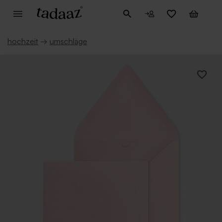
hochzeit
→
umschläge