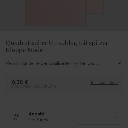
Quadratischer Umschlag mit spitzer
Klappe 'Nude'
Verschicke deine personalisierten Karten und
Einladungen auf stilvolle Weise mit diesem
quadratischen nude Umschlag mit spitzer Klappe (16 x
16 cm). Kombiniert mit einem hübschen
0,38 €
Preise ansehen
Stückpreis (inkl. MwSt.)
Adressaufkleber oder einem niedlichen
Verschlusssiegel kreierst du ein wunderschönes
Gesamtbild.
Anzahl
Pro Stück