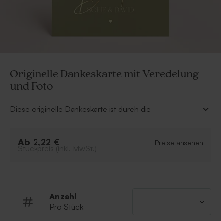
Originelle Dankeskarte mit Veredelung
und Foto
Diese originelle Dankeskarte ist durch die
Goldveredelung besonders ansprechend. Zudem
eignet sie sich wunderbar, um die schönsten Momente
Ab
mit euren Gästen festzuhalten – und zwar mit dem
2,22 €
Preise ansehen
Stückpreis (inkl. MwSt.)
schönsten Hochzeitsfoto. Für ein harmonisches
Gesamtbild könnt ihr sie mit passenden
Hochzeitseinladungen und Dankeschön-Geschenken
kombinieren.
• Wählt eure Lieblings-Folienfarbe aus
Anzahl
Pro Stück