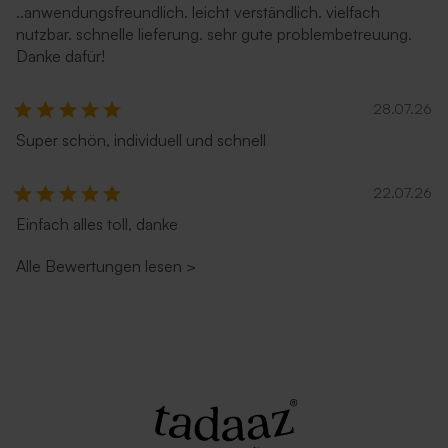
..anwendungsfreundlich. leicht verständlich. vielfach
nutzbar. schnelle lieferung. sehr gute problembetreuung.
Danke dafür!
28.07.26
Umschlag 'Zartrosa'
Umschlag in Ecru
Super schön, individuell und schnell
22.07.26
Einfach alles toll, danke
Alle Bewertungen lesen
>
Rostbrauner Umschlag mit
Lila Umschlag
spitzer Klappe