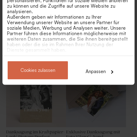
personalisieren, Funktionen für soziale Medien anbieten
zu können und die Zugriffe auf unsere Website zu
analysieren.
Außerdem geben wir Informationen zu Ihrer
Verwendung unserer Website an unsere Partner für
soziale Medien, Werbung und Analysen weiter. Unsere
Partner führen diese Informationen möglicherweise mit
weiteren Daten zusammen, die Sie ihnen bereitgestellt
haben oder die sie im Rahmen Ihrer Nutzung der
Dankeskarte Hochzeit
Dankeskarte Hochzeit
Dienste gesammelt haben.
'Liebes-Flug' mit Holz-
'Green yes' mit Foto | Texture
Flieger | Tickets &
Kollektion
Destination
Baumwollband 'Sage Green' |
Baumwollband 'Sage Green' |
groß
klein
Cookies zulassen
Anpassen
Danksagung im Kraftpapier-
Exklusive Danksagung mit
Look| Picture Perfect
Foto 'Glanz' | Acryl