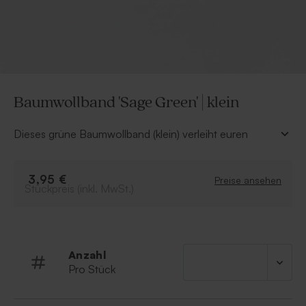
Baumwollband 'Sage Green' | klein
Dieses grüne Baumwollband (klein) verleiht euren
Einladungen und Dankeskarten zur Hochzeit einen
ganz besonderen Touch. Lasse deine Kreativität freien
Lauf und gestalte selbst das schönste Ensemble für
3,95 €
Preise ansehen
Stückpreis (inkl. MwSt.)
eure Traumhochzeit.
100% Baumwolle
10 Meter lang
Breite: 15 mm
Anzahl
Farbe: Sage green
Pro Stück