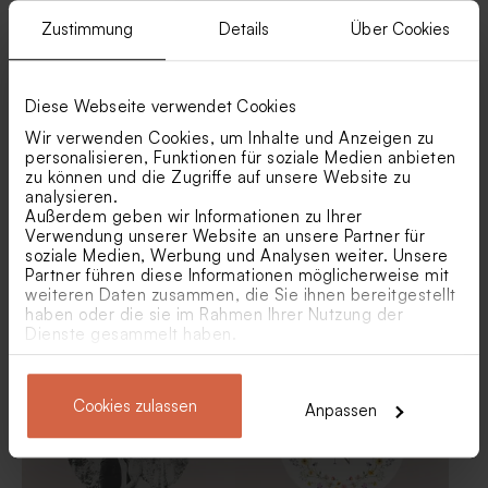
Ähnliche Produkte
Zustimmung
Details
Über Cookies
Green Cloud Seifen - Thé
Geschenkdose aus Samt in
Chai
Grün
Diese Webseite verwendet Cookies
Wir verwenden Cookies, um Inhalte und Anzeigen zu
personalisieren, Funktionen für soziale Medien anbieten
zu können und die Zugriffe auf unsere Website zu
analysieren.
Außerdem geben wir Informationen zu Ihrer
Verwendung unserer Website an unsere Partner für
soziale Medien, Werbung und Analysen weiter. Unsere
Partner führen diese Informationen möglicherweise mit
Baumwollband 'Sage Green' |
Geschenkanhänger 'Picture
weiteren Daten zusammen, die Sie ihnen bereitgestellt
groß
perfect' | rechteckig
haben oder die sie im Rahmen Ihrer Nutzung der
Bonbon-Wrap aus Tetra
Hochzeitsdekoration
Dienste gesammelt haben.
Baumwolle | frosty green
Trockenblumen 'Lagurus Ice
Green' | ca. 50 g
Cookies zulassen
Anpassen