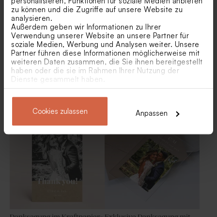
personalisieren, Funktionen für soziale Medien anbieten
Gastgeschenk
zu können und die Zugriffe auf unsere Website zu
analysieren.
Außerdem geben wir Informationen zu Ihrer
Verwendung unserer Website an unsere Partner für
soziale Medien, Werbung und Analysen weiter. Unsere
Partner führen diese Informationen möglicherweise mit
weiteren Daten zusammen, die Sie ihnen bereitgestellt
haben oder die sie im Rahmen Ihrer Nutzung der
Dienste gesammelt haben.
Dankeskarte Hochzeit
Dankeskarte "Fotoglück"
'Liebes-Flug' mit Holz-
Flieger | Tickets &
Destination
Cookies zulassen
Anpassen
Originelles Gastgeschenk
mit Holzdeckel | modernes
Design
Danksagung im Kraftpapier-
Exklusive Danksagung mit