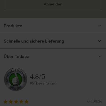
Anmelden
Produkte
Umschlag in Weiß
Eukalyptus Umschlag mit
spitzer Klappe
Schnelle und sichere Lieferung
Über Tadaaz
4.8
/
5
951 Bewertungen
Silberner Umschlag
Terrakotta Umschlag
Neu
04.08.26