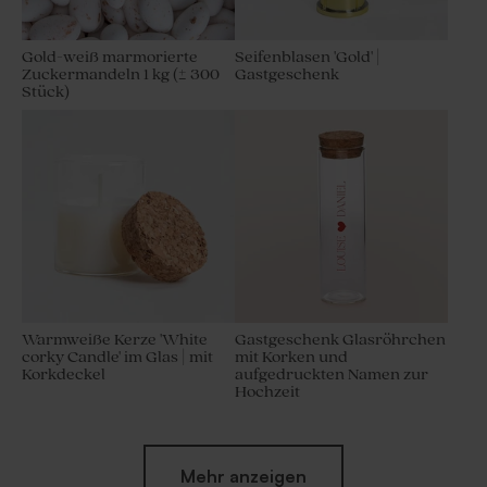
Gold-weiß marmorierte
Seifenblasen 'Gold' |
Zuckermandeln 1 kg (± 300
Gastgeschenk
Stück)
Warmweiße Kerze 'White
Gastgeschenk Glasröhrchen
corky Candle' im Glas | mit
mit Korken und
Korkdeckel
aufgedruckten Namen zur
Hochzeit
Mehr anzeigen