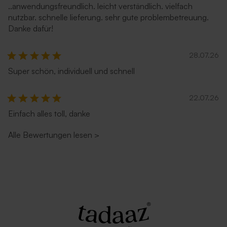
..anwendungsfreundlich. leicht verständlich. vielfach
nutzbar. schnelle lieferung. sehr gute problembetreuung.
Danke dafür!
28.07.26
Super schön, individuell und schnell
Umschlag aus Kraftpapier
Umschlag in Sandfarbe
22.07.26
Einfach alles toll, danke
Alle Bewertungen lesen
>
Umschlag mit Spitzklappe
Umschlag 'Zartrosa'
aus Recyclingpapier