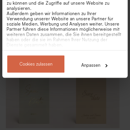
Salbeigrün
Hochzeitsdatum im Retro-
zu können und die Zugriffe auf unsere Website zu
Stil
analysieren.
Außerdem geben wir Informationen zu Ihrer
Verwendung unserer Website an unsere Partner für
soziale Medien, Werbung und Analysen weiter. Unsere
Partner führen diese Informationen möglicherweise mit
weiteren Daten zusammen, die Sie ihnen bereitgestellt
haben oder die sie im Rahmen Ihrer Nutzung der
Dienste gesammelt haben.
Schicke Save-the-Date-
Quadratische Save-the-
Karte in Weiß mit &-Zeichen
Date-Karte mit Veredelung
Cookies zulassen
Anpassen
und Goldfolie
Antwortkarte in sanftem
Einlegekarte in sanftem
Salbeigrün
Salbeigrün