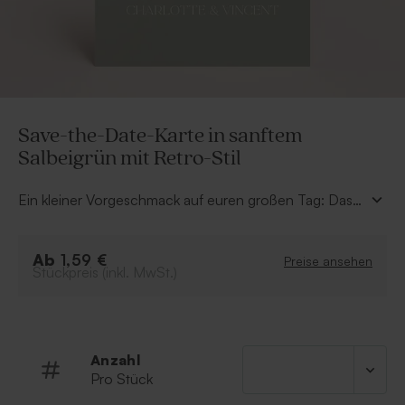
Save-the-Date-Karte in sanftem
Salbeigrün mit Retro-Stil
Ein kleiner Vorgeschmack auf euren großen Tag: Das
ist euer „Save the Date”! Was darf dabei natürlich nicht
fehlen? Richtig, das Datum, das sich eure Gäste
Ab
unbedingt in ihren Kalendern vormerken sollten, um
1,59 €
Preise ansehen
Stückpreis (inkl. MwSt.)
eure Hochzeit zu feiern. Unsere Designer haben sich
für ein sanftes Salbeigrün entschieden. Vielleicht passt
aber ein anderer Farbton noch besser zu eurem
Hochzeitsmotto? Probiert es in unserem Editor aus!
Anzahl
Pro Stück