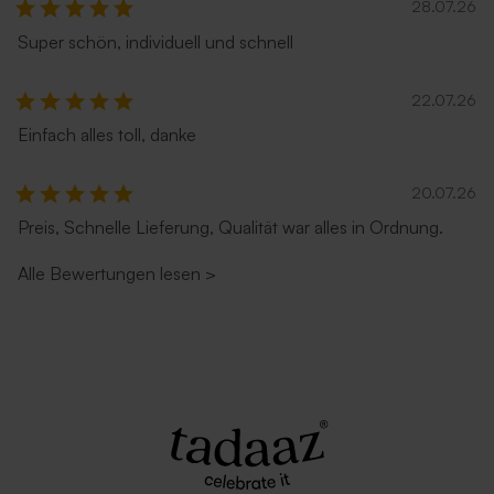
28.07.26
Super schön, individuell und schnell
22.07.26
Einfach alles toll, danke
Umschlag in Sandfarbe
Umschlag 'Zartrosa'
20.07.26
Preis, Schnelle Lieferung, Qualität war alles in Ordnung.
Alle Bewertungen lesen
>
Umschlag in Weiß
Rostbrauner Umschlag mit
spitzer Klappe