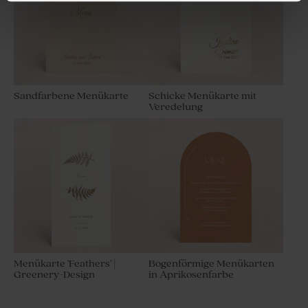
Sandfarbene Menükarte
Schicke Menükarte mit
Veredelung
Antwortkarte in sanftem
Einlegekarte in sanftem
Salbeigrün
Salbeigrün
Menükarte 'Feathers' |
Bogenförmige Menükarten
Greenery-Design
in Aprikosenfarbe