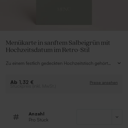
Menükarte in sanftem Salbeigrün mit
Hochzeitsdatum im Retro-Stil
Zu einem festlich gedeckten Hochzeitstisch gehört
selbstverständlich auch eine schicke Menükarte in
sanftem Salbeigrün mit Hochzeitsdatum im Retro-Stil.
Ab
Sie gibt den Gästen bereits einen Vorgeschmack auf
1,32 €
Preise ansehen
Stückpreis (inkl. MwSt.)
die feinen Köstlichkeiten des Festessens. Sie ergänzt
sich auch perfekt mit den passenden Hochzeitsartikeln
aus unserem Sortiment. Schaut euch gerne die
komplette Kollektion an – und vor allem: guten
Appetit!
Anzahl
Pro Stück