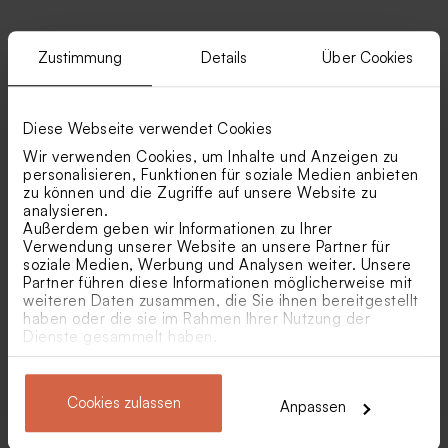
Zustimmung
Details
Über Cookies
Ähnliche Produkte
Diese Webseite verwendet Cookies
Runder Aufkleber in
Save-the-Date-Karte in
sanftem Salbeigrün
sanftem Salbeigrün mit
Wir verwenden Cookies, um Inhalte und Anzeigen zu
Retro-Stil
personalisieren, Funktionen für soziale Medien anbieten
zu können und die Zugriffe auf unsere Website zu
analysieren.
Außerdem geben wir Informationen zu Ihrer
Verwendung unserer Website an unsere Partner für
soziale Medien, Werbung und Analysen weiter. Unsere
Partner führen diese Informationen möglicherweise mit
weiteren Daten zusammen, die Sie ihnen bereitgestellt
haben oder die sie im Rahmen Ihrer Nutzung der
Dienste gesammelt haben.
Weiße Menükarte | minimal
Menükarte in Weiß mit &-
Zeichen und Goldfolie
Gastgeschenktütchen zur
Zeremonieheft in sanftem
Cookies zulassen
Anpassen
Hochzeit in sanftem
Salbeigrün mit
Salbeigrün
Hochzeitsdatum im Retro-
Stil