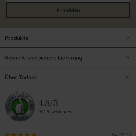
Anmelden
Produkte
Silberner Umschlag
Terrakotta Umschlag
Neu
Schnelle und sichere Lieferung
Über Tadaaz
4.8
/
5
Umschlag aus Kraftpapier
Umschlag in Sandfarbe
951 Bewertungen
04.08.26