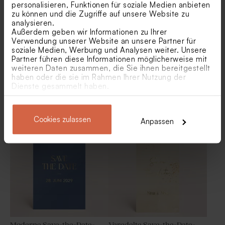
personalisieren, Funktionen für soziale Medien anbieten
Gastgeschenk
zu können und die Zugriffe auf unsere Website zu
analysieren.
Außerdem geben wir Informationen zu Ihrer
Verwendung unserer Website an unsere Partner für
soziale Medien, Werbung und Analysen weiter. Unsere
Partner führen diese Informationen möglicherweise mit
weiteren Daten zusammen, die Sie ihnen bereitgestellt
haben oder die sie im Rahmen Ihrer Nutzung der
Dienste gesammelt haben.
Save-the-Date-Karte im
Stilvolle Save-the-Date-
Barockstil mit Ornamenten
Karte mit Veredelung
und Samtoptik
Cookies zulassen
Originelles Gastgeschenk
Anpassen
mit Holzdeckel | modernes
Design
Moderne Save-the-Date-
Veredelte Save-the-Date-