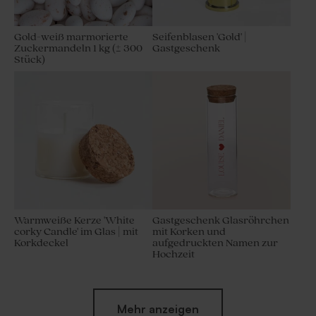
Gold-weiß marmorierte
Seifenblasen 'Gold' |
Zuckermandeln 1 kg (± 300
Gastgeschenk
Stück)
Warmweiße Kerze 'White
Gastgeschenk Glasröhrchen
corky Candle' im Glas | mit
mit Korken und
Korkdeckel
aufgedruckten Namen zur
Hochzeit
Mehr anzeigen