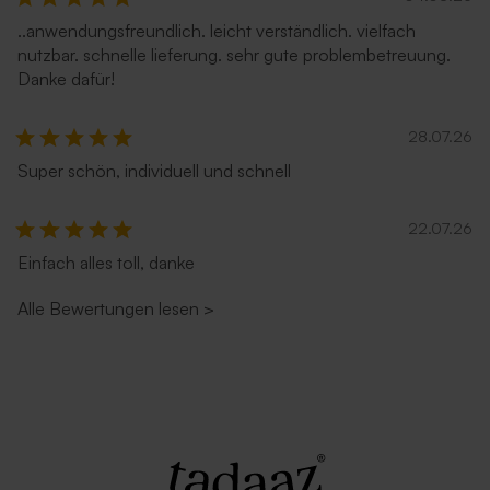
..anwendungsfreundlich. leicht verständlich. vielfach
nutzbar. schnelle lieferung. sehr gute problembetreuung.
Danke dafür!
28.07.26
Umschlag 'Zartrosa'
Umschlag in Weiß
Super schön, individuell und schnell
22.07.26
Einfach alles toll, danke
Alle Bewertungen lesen
>
Umschlag in Ecru
Rostbrauner Umschlag mit
spitzer Klappe