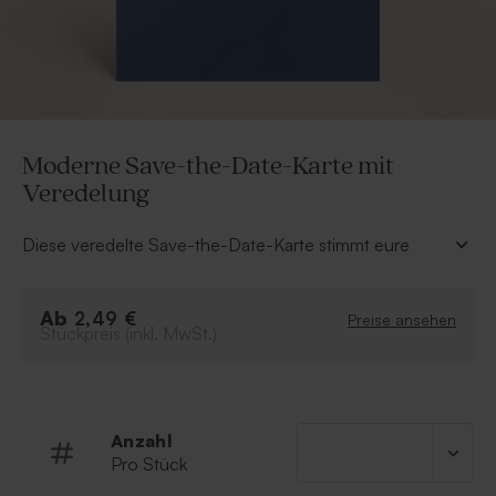
Moderne Save-the-Date-Karte mit
Veredelung
Diese veredelte Save-the-Date-Karte stimmt eure
Gäste stilvoll auf die bevorstehende Hochzeit ein. Als
absoluter Blickfang ist die Veredelung der Vorderseite
Ab
mit euren Vornamen und dem Datum in
2,49 €
Preise ansehen
Stückpreis (inkl. MwSt.)
Goldfolie. Wählt eure bevorzugte Folienfarbe aus und
gestaltet die Karte in unserem Online-Editor nach
eurem Wunsch.
Wählt eure bevorzugte Folienfarbe aus.
Anzahl
Pro Stück