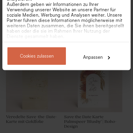
Außerdem geben wir Informationen zu Ihrer
Verwendung unserer Website an unsere Partner für
soziale Medien, Werbung und Analysen weiter. Unsere
Partner führen diese Informationen möglicherweise mit
weiteren Daten zusammen, die Sie ihnen bereitgestellt
haben oder die sie im Rahmen Ihrer Nutzung der
Dienste gesammelt haben.
Save-the-Date-Karte im
Stilvolle Save-the-Date-
Barockstil mit Ornamenten
Karte mit Veredelung
und Samtoptik
Seifenblasen 'Nachtblau
Blue Cloud Seifen - Eau de
matt' | 6er Set
Sel
Cookies zulassen
Anpassen
Veredelte Save-the-Date-
Save the Date Karte
Karte mit Goldfolie
Palmspeer 'Blushy' | Boho-
Design