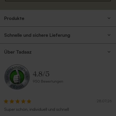
Eukalyptus Umschlag mit
Silberner Umschlag
Produkte
spitzer Klappe
Schnelle und sichere Lieferung
Über Tadaaz
4.8
/
5
Terrakotta Umschlag
Umschlag aus Kraftpapier
950 Bewertungen
Neu
28.07.26
Super schön, individuell und schnell