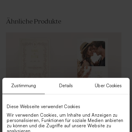
Ähnliche Produkte
Modernes
Tischkarte mit Veredelung
Gastgeschenktütchen mit
Foto und Veredelung
Zustimmung
Details
Über Cookies
Stilvolle Save-the-Date-
Save the Date Karte mit
Karte im Rokokostil mit
Goldfolie 'Pampas Dream' |
Goldfolie
Boho-Design
Diese Webseite verwendet Cookies
Moderne Einlegekarte mit
Personalisierte Seife mit
Veredelung
Namen - Misty Blue
Wir verwenden Cookies, um Inhalte und Anzeigen zu
personalisieren, Funktionen für soziale Medien anbieten
zu können und die Zugriffe auf unsere Website zu
analysieren.