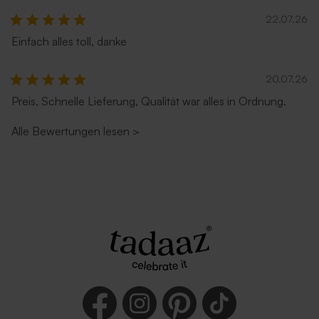
22.07.26
Einfach alles toll, danke
Umschlag in Sandfarbe
Umschlag 'Zartrosa'
20.07.26
Preis, Schnelle Lieferung, Qualität war alles in Ordnung.
Alle Bewertungen lesen
>
Umschlag in Ecru
Rostbrauner Umschlag mit
spitzer Klappe