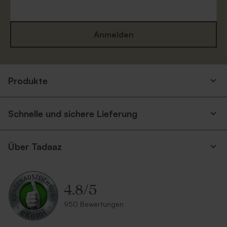
Anmelden
Umschlag 'Gold'
Quadratischer Umschlag in
Produkte
Rot
Schnelle und sichere Lieferung
Über Tadaaz
4.8
/
5
Quadratischer Umschlag mit
Eukalyptusgrüner Umschlag
950 Bewertungen
selbstklebendem Verschluss
mit spitzer Klappe
in Weiß