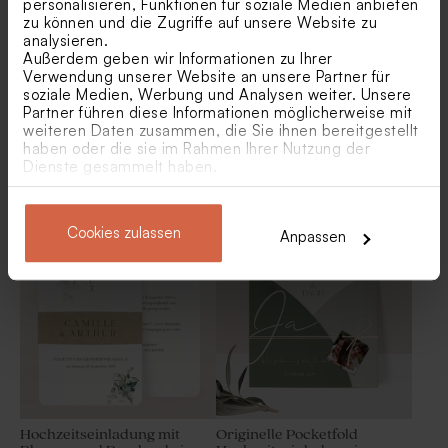
personalisieren, Funktionen für soziale Medien anbieten
Schleife im Naturpapier-
Naturpapier-Look
zu können und die Zugriffe auf unsere Website zu
Look
analysieren.
Außerdem geben wir Informationen zu Ihrer
Verwendung unserer Website an unsere Partner für
soziale Medien, Werbung und Analysen weiter. Unsere
Partner führen diese Informationen möglicherweise mit
weiteren Daten zusammen, die Sie ihnen bereitgestellt
haben oder die sie im Rahmen Ihrer Nutzung der
Dienste gesammelt haben.
Eco-Look Einsteckkarte mit
Hochzeitseinladung aus
Eucalyptus
Acryl mit weißen Lilien
Cookies zulassen
Anpassen
Einlegekarte mit
Hochzeitsantwortkarte mit
Naturpapier-Look und
Blumen im Naturpapier-
Blume
Look
Hochzeitseinladung mit
Originelle Pocketfold