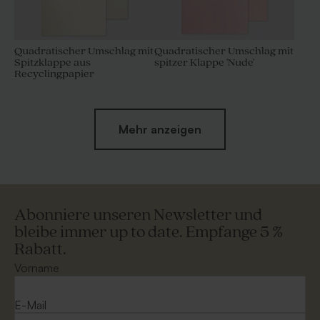
Quadratischer Umschlag mit
Quadratischer Umschlag mit
Spitzklappe aus
spitzer Klappe 'Nude'
Recyclingpapier
Mehr anzeigen
Abonniere unseren Newsletter und
bleibe immer up to date. Empfange 5 %
Rabatt.
Quadratischer Umschlag
Quadratischer Umschlag
Rostbraun
Ecru
Vorname
E-Mail