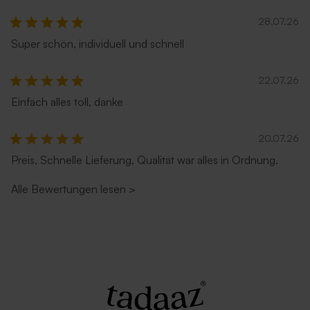
28.07.26
Super schön, individuell und schnell
22.07.26
Einfach alles toll, danke
20.07.26
Quadratischer Umschlag in
Großer quadratischer
Silber
Umschlag in Weiß
Preis, Schnelle Lieferung, Qualität war alles in Ordnung.
Alle Bewertungen lesen
>