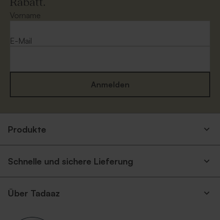
Rabatt.
Rostbrauner Umschlag mit
Umschlag in Ecru
spitzer Klappe
Vorname
E-Mail
Anmelden
Eukalyptus Umschlag mit
Silberner Umschlag
Produkte
spitzer Klappe
Schnelle und sichere Lieferung
Über Tadaaz