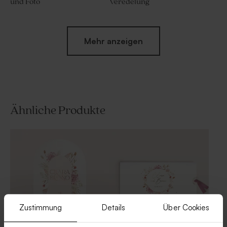
und Foto
Veredelung
Mehr anzeigen
Ähnliche Produkte
Stilvolles, abgerundetes
Serviettenbanderole mit
Gastgeschenktütchen mit
rosa Blumenkranz und
Blumen, Veredelung und
Namen
Foto
Zustimmung
Details
Über Cookies