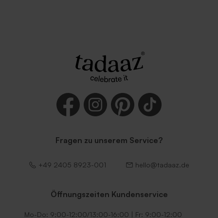
Umschlag in Weiß
Dunkelgrüner Umschlag
Fragen zu unserem Service?
Lila Umschlag
Umschlag mit
selbstklebender
Verschlussklappe in Weiß
+49 2405 8923-001
hello@tadaaz.de
Öffnungszeiten Kundenservice
Mo-Do: 9:00-12:00/13:00-16:00 | Fr: 9:00-12:00