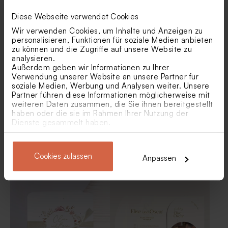
Glockenförmige
Schicke Einsteckkarte mit
Diese Webseite verwendet Cookies
Hochzeitseinladung mit
rosa-weißem Blumenstrauß
Blumenkranz und Goldfolie
und Goldfolie
Wir verwenden Cookies, um Inhalte und Anzeigen zu
personalisieren, Funktionen für soziale Medien anbieten
Stilvolles Kirchenheft mit
Namenskarte mit rosa
zu können und die Zugriffe auf unsere Website zu
Blumenkranz und Namen in
Blumen
analysieren.
Foliendruck
Außerdem geben wir Informationen zu Ihrer
Verwendung unserer Website an unsere Partner für
soziale Medien, Werbung und Analysen weiter. Unsere
Partner führen diese Informationen möglicherweise mit
weiteren Daten zusammen, die Sie ihnen bereitgestellt
haben oder die sie im Rahmen Ihrer Nutzung der
Dienste gesammelt haben.
Stilvolle Hochzeitseinladung
Quadratische
mit Blumen, Goldfolie und
Hochzeitseinladung mit
Cookies zulassen
Anpassen
Schleife
Blumenkranz und
Goldfoliendetails
Hochzeitseinlegekarte mit
Antwortkarte mit
Namen in Goldfolie
Blumenkranz und
Goldfoliendetails