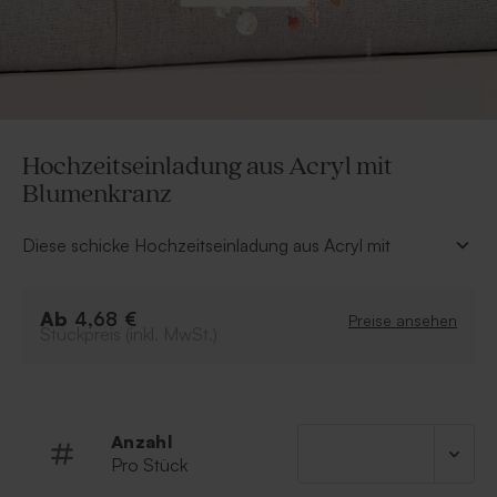
Hochzeitseinladung aus Acryl mit
Blumenkranz
Diese schicke Hochzeitseinladung aus Acryl mit
Blumenkranz kann im Handumdrehen in unserem
Online-Editor mit euren Namen und dem
Ab
Einladungstext personalisiert werden. Kündigt eure
4,68 €
Preise ansehen
Stückpreis (inkl. MwSt.)
Hochzeit liebevoll an und sorgt für eine freudige
Überraschung bei euren Gästen.
• Karte aus Acryl
Anzahl
Pro Stück