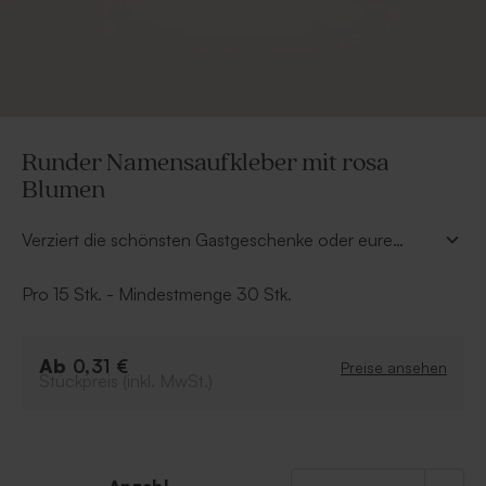
Runder Namensaufkleber mit rosa
Blumen
Verziert die schönsten Gastgeschenke oder eure
Umschläge mit diesem runden Namensaufkleber mit
rosa Blumen (3,7 cm). Klebt ihn auf Duftstäbchen,
Pro 15 Stk. - Mindestmenge 30 Stk.
Kerzen, Bonbongläser ... für die originellsten
Gastgeschenke und kombiniert ihn mit passenden
Hochzeitskarten für einen harmonischen Look.
Ab
0,31 €
Preise ansehen
Stückpreis (inkl. MwSt.)