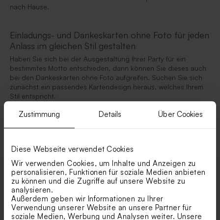
nach Hause.
Einladungs- und Dankeskarten ohne Foto für jeden
Anlass im gleichen Stil gestalten
Haben Sie sich bei der Ausgestaltung Ihrer Party für ein
bestimmtes Motto entschieden, dann können Sie dieses auch
bei den Dankeskarten ohne Foto aufgreifen. Suchen Sie sich
zunächst ein passendes Kartendesign heraus, welches Ihrem
Stil entspricht.
Zustimmung
Details
Über Cookies
Diese Webseite verwendet Cookies
Beliebte Kategorien
Wir verwenden Cookies, um Inhalte und Anzeigen zu
personalisieren, Funktionen für soziale Medien anbieten
zu können und die Zugriffe auf unsere Website zu
Danksagung mit foto
analysieren.
Außerdem geben wir Informationen zu Ihrer
Verwendung unserer Website an unsere Partner für
Dankeskarten ohne Foto
soziale Medien, Werbung und Analysen weiter. Unsere