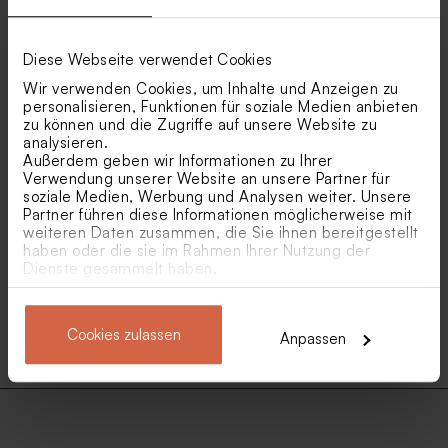
Diese Webseite verwendet Cookies
Lesezeichen Einhorn und
Boho Greenery Dankeskarte
Wir verwenden Cookies, um Inhalte und Anzeigen zu
Foto
personalisieren, Funktionen für soziale Medien anbieten
zu können und die Zugriffe auf unsere Website zu
analysieren.
Außerdem geben wir Informationen zu Ihrer
Verwendung unserer Website an unsere Partner für
soziale Medien, Werbung und Analysen weiter. Unsere
Partner führen diese Informationen möglicherweise mit
weiteren Daten zusammen, die Sie ihnen bereitgestellt
haben oder die sie im Rahmen Ihrer Nutzung der
Dienste gesammelt haben.
Cookies zulassen
Anpassen
Dankeskarte Geburtstag mit
Foto und Konfetti