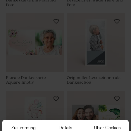
Dankeskarte mit Polaroid
Lesezeichen wilde Tiere und
Foto
Foto
Florale Dankeskarte
Originelles Lesezeichen als
Aquarellmotiv
Dankeschön
Zustimmung
Details
Über Cookies