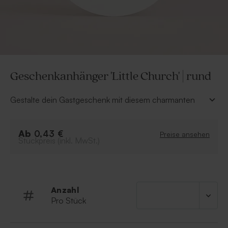
Geschenkanhänger 'Little Church' | rund
Gestalte dein Gastgeschenk mit diesem charmanten
Geschenkanhänger
mit der kleinen Kirche in floralem
Design zur Kommunion oder Konfirmation! Im Online-
Ab
Editor ist
das Label individuell
personalisierbar.
0,43 €
Preise ansehen
Stückpreis (inkl. MwSt.)
• Durchmesser: 4 cm mit Lochung
• Schnur im Lieferumfang enthalten
Anzahl
Pro Stück