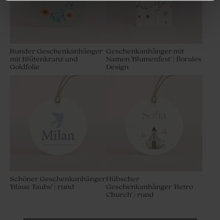
Runder Geschenkanhänger
Geschenkanhänger mit
mit Blütenkranz und
Namen 'Blumenfest' | florales
Goldfolie
Design
Personalisierter Bleistift mit
Duft-Diffusor klein | altorsa
weißem Windrad
Schöner Geschenkanhänger
Hübscher
'Blaue Taube' | rund
Geschenkanhänger 'Retro
Church' | rund