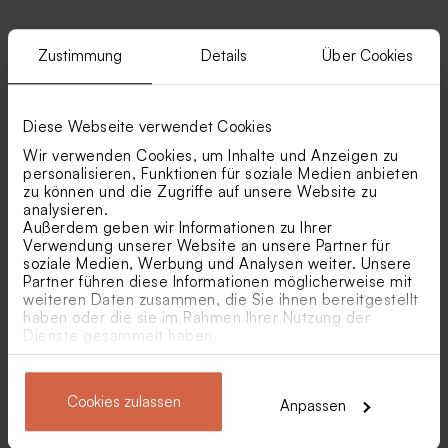
Ähnliche Produkte
Zustimmung
Details
Über Cookies
Makramee Anhänger 'White
Biologische Samenbomben
Clouds' | geflochten
Beige pro 25 Stück
Diese Webseite verwendet Cookies
Neu
Neu
Wir verwenden Cookies, um Inhalte und Anzeigen zu
personalisieren, Funktionen für soziale Medien anbieten
zu können und die Zugriffe auf unsere Website zu
analysieren.
Außerdem geben wir Informationen zu Ihrer
Verwendung unserer Website an unsere Partner für
soziale Medien, Werbung und Analysen weiter. Unsere
Partner führen diese Informationen möglicherweise mit
Nachhaltiger
Runder Geschenkanhänger
weiteren Daten zusammen, die Sie ihnen bereitgestellt
Geschenkanhänger 'Little
in Naturpapier-Optik mit
haben oder die sie im Rahmen Ihrer Nutzung der
White Flower' | Eco Design
Blumen und Goldfolie
Nougatwürfel mit
Rosafarbene
Dienste gesammelt haben.
Vanillegeschmack als
Schokoladendragees als
Gastgeschenk Jugendweihe
Gastgeschenk Kommunion 1
1 kg (± 70 Stück)
kg (± 240 Stück)
Cookies zulassen
Anpassen