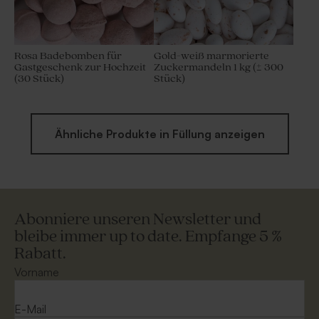
Rosa Badebomben für
Gold-weiß marmorierte
Gastgeschenk zur Hochzeit
Zuckermandeln 1 kg (± 300
(30 Stück)
Stück)
Ähnliche Produkte in Füllung anzeigen
Abonniere unseren Newsletter und
bleibe immer up to date. Empfange 5 %
Rabatt.
Vorname
E-Mail