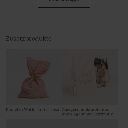
Zusatzprodukte
Gastgeschenktütchen zart
Schicke
und elegant mit Herzmotiv
Gastgeschenktütchen mit &-
Zeichen und Goldfolie
Beutel in Waffelstoffe | rosa
Gastgeschenktütchen zart
und elegant mit Herzmotiv
Schicke
Farbenfrohes