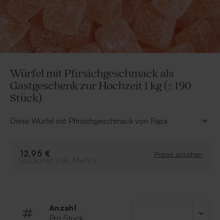
Würfel mit Pfirsichgeschmack als
Gastgeschenk zur Hochzeit 1 kg (± 190
Stück)
Diese Würfel mit Pfirsichgeschmack von Papa
Chocolat sind ideal zum Befüllen von
Gastgeschenkboxen und eignen sich perfekt als kleine
Aufmerksamkeit. Zusammen mit passenden
12,95 €
Preise ansehen
Stückpreis (inkl. MwSt.)
Einladungskarten zur Hochzeit sind sie ein süßes
Detail, das garantiert gut ankommt!
• Rosa Kaugummiwürfel mit fruchtigem
Pfirsichgeschmack
• Inhalt: 1 kg
Anzahl
• Von Papa Chocolat
Pro Stück