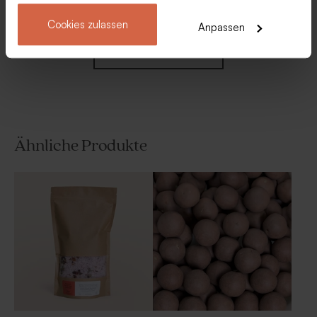
Cookies zulassen
Anpassen
Mehr anzeigen
Ähnliche Produkte
Rosa Fläschchen aus
Baumwollband 'Nude' | klein
geriffeltem Glas mit
Holzverschluss
Limited
edition