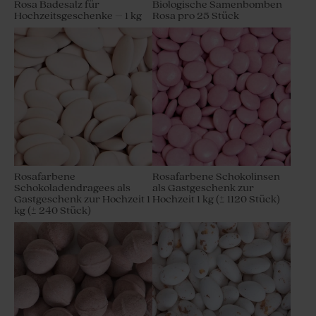
Rosa Badesalz für
Biologische Samenbomben
Hochzeitsgeschenke – 1 kg
Rosa pro 25 Stück
Kleine Apothekerflasche in
Geschenkdose aus Samt in
rosé mit Glasdeckel
Rosa
Rosafarbene
Rosafarbene Schokolinsen
Schokoladendragees als
als Gastgeschenk zur
Gastgeschenk zur Hochzeit 1
Hochzeit 1 kg (± 1120 Stück)
kg (± 240 Stück)
Heftklammer | Roségold