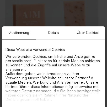
Gastgeschenktütchen in
Gastgeschenktütchen mit
Terrakotta mit Ringen und
Sommerblumen
Goldfolie
Zustimmung
Details
Über Cookies
Personalisierte Seife mit
Rosafarbene Seifen -
Namen - Fresh Balm
Hibiskus
Diese Webseite verwendet Cookies
Wir verwenden Cookies, um Inhalte und Anzeigen zu
personalisieren, Funktionen für soziale Medien anbieten
Gastgeschenktütchen mit
Gastgeschenktütchen mit
zu können und die Zugriffe auf unsere Website zu
sommerlichem
Champagnergläsern in
analysieren.
Streifenmuster
Roségoldfolie
Außerdem geben wir Informationen zu Ihrer
Verwendung unserer Website an unsere Partner für
soziale Medien, Werbung und Analysen weiter. Unsere
Partner führen diese Informationen möglicherweise mit
weiteren Daten zusammen, die Sie ihnen bereitgestellt
haben oder die sie im Rahmen Ihrer Nutzung der
Dienste gesammelt haben.
Rosafarbene Seife rund -
Seifenblasen 'Rosé' | 6er Set
Hibiskus