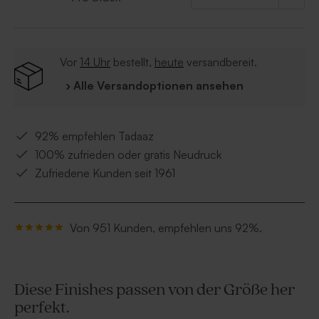
• Zutaten: Glukosesirup, Zucker, Gelatine,
Säuerungsmittel: Zitronensäure, natürliche Aromen,
schwarze Karotte Konzentrat.
Vor
14 Uhr
bestellt,
heute
versandbereit.
› Alle Versandoptionen ansehen
92% empfehlen Tadaaz
100% zufrieden oder gratis Neudruck
Zufriedene Kunden seit 1961
Von 951 Kunden, empfehlen uns 92%.
Diese Finishes passen von der Größe her
perfekt.