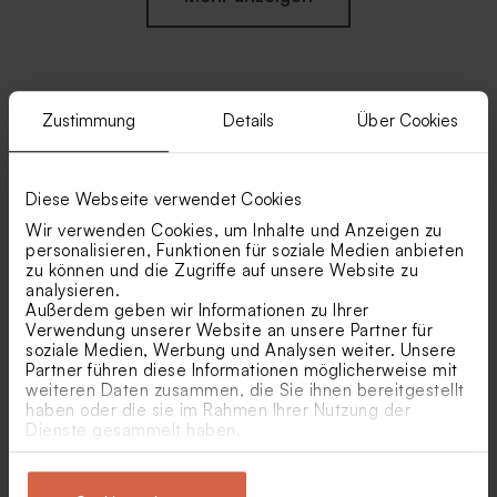
Zustimmung
Details
Über Cookies
Ähnliche Produkte
Himmelblaue
Pappuntersetzer in
Diese Webseite verwendet Cookies
Serviettenbanderole mit
Himmelblau mit euren
Initialen und Kupferfolie
Namen
Wir verwenden Cookies, um Inhalte und Anzeigen zu
personalisieren, Funktionen für soziale Medien anbieten
Neu
zu können und die Zugriffe auf unsere Website zu
analysieren.
Außerdem geben wir Informationen zu Ihrer
Verwendung unserer Website an unsere Partner für
soziale Medien, Werbung und Analysen weiter. Unsere
Partner führen diese Informationen möglicherweise mit
weiteren Daten zusammen, die Sie ihnen bereitgestellt
haben oder die sie im Rahmen Ihrer Nutzung der
Würfel-Geschenkbox in
Würfel-Geschenkbox mit
Dienste gesammelt haben.
Weiß mit Ringen und
Champagnergläsern in
Goldfolie
Roségoldfolie
Bogenförmige Aufkleber für
Schokolinsen glänzend als
Neu
Bierflaschen in Himmelblau
Gastgeschenk zur Hochzeit