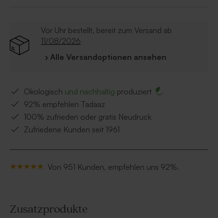
im Lieferumfang enthalten.
Das Gastgeschenktütchen muss noch selbst
zusammengesetzt werden.
Vor Uhr bestellt, bereit zum Versand ab
Süßigkeiten sind separat auf unserer Website
11/08/2026
erhältlich.
› Alle Versandoptionen ansehen
Ökologisch
und nachhaltig
produziert
92% empfehlen Tadaaz
100% zufrieden oder gratis Neudruck
Zufriedene Kunden seit 1961
Von 951 Kunden, empfehlen uns 92%.
Zusatzprodukte