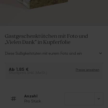
Gastgeschenktütchen mit Foto und
„Vielen Dank” in Kupferfolie
Diese Süßigkeitstüten mit eurem Foto sind ein
liebevolles Gastgeschenk für eure Hochzeitsfeier. Der
Schriftzug „Vielen Dank“ in glänzender Kupferfolie
Ab
verleiht ihnen eine elegante und festliche Note. Für ein
1,85 €
Preise ansehen
Stückpreis (inkl. MwSt.)
besonders harmonisches Gesamtbild könnt ihr die
Tütchen mit Schokolinsen füllen, die farblich zur
Kupferfolie passen. So schenkt ihr euren Gästen ein
stilvolles Andenken, das die besondere Magie eures
Hochzeitstags wunderbar einfängt.
Anzahl
Pro Stück
Klammer und Plastiktütchen sind standardmäßig