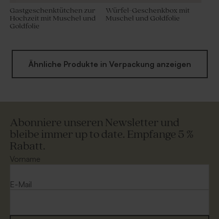
Gastgeschenktütchen zur
Würfel-Geschenkbox mit
Hochzeit mit Muschel und
Muschel und Goldfolie
Goldfolie
Ähnliche Produkte in Verpackung anzeigen
Abonniere unseren Newsletter und
bleibe immer up to date. Empfange 5 %
Rabatt.
Vorname
E-Mail