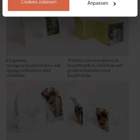
Cookies zulassen
Anpassen
mit euren Namen
Elegantes
Würfel-Geschenkbox in
Gastgeschenktütchen mit
leuchtendem Grünton mit
üppigen Blumen und
großen Initialen und
Goldfolie
Kupferfolie