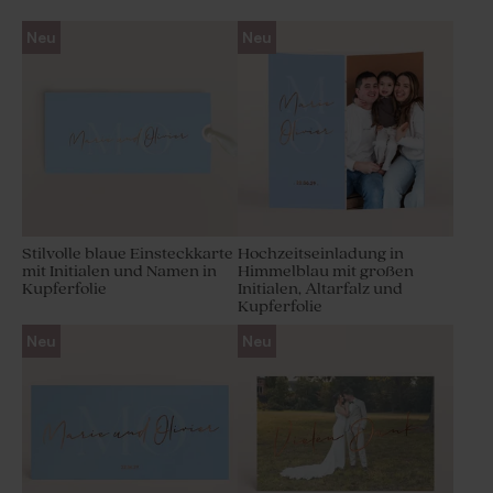
Neu
Neu
Stilvolle blaue Einsteckkarte
Hochzeitseinladung in
mit Initialen und Namen in
Himmelblau mit großen
Kupferfolie
Initialen, Altarfalz und
Kupferfolie
Neu
Neu